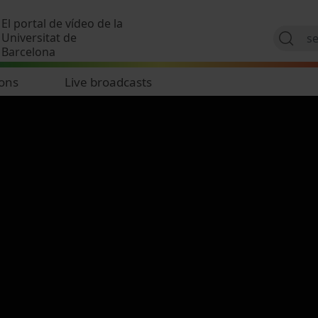
Skip to main content
El portal de vídeo de la
Universitat de
Barcelona
ions
Live broadcasts