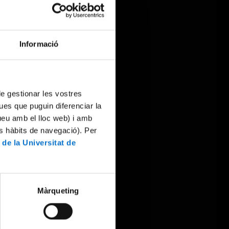
Informació
 de gestionar les vostres
ues que puguin diferenciar la
tueu amb el lloc web) i amb
es hàbits de navegació). Per
 de la Universitat de
Màrqueting