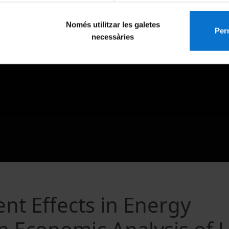
Només utilitzar les galetes
Perm
necessàries
t Effects in Energy