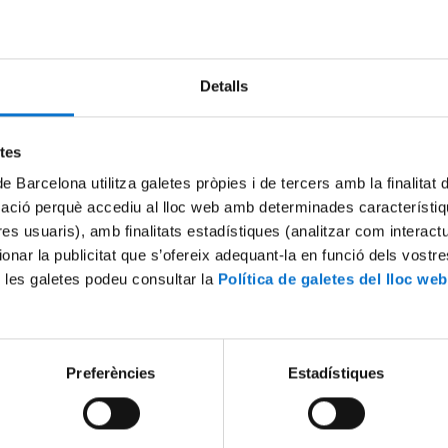
Try again
Detalls
etes
de Barcelona utilitza galetes pròpies i de tercers amb la finalitat
mació perquè accediu al lloc web amb determinades característiq
tres usuaris), amb finalitats estadístiques (analitzar com interac
ionar la publicitat que s’ofereix adequant-la en funció dels vostr
 les galetes podeu consultar la
Política de galetes del lloc web
Preferències
Estadístiques