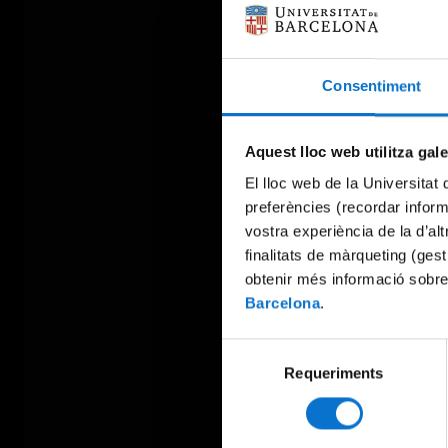
Consentiment
Aquest lloc web utilitza gal
El lloc web de la Universitat 
preferències (recordar infor
vostra experiència de la d’al
finalitats de màrqueting (gest
obtenir més informació sobre
Barcelona
.
Selecció
Requeriments
de
consentiment