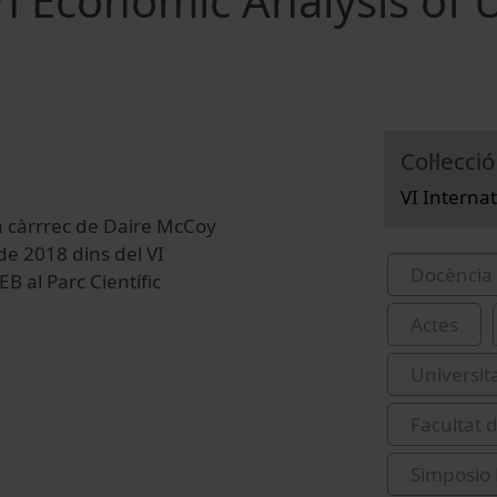
n Economic Analysis of 
Col·lecció
VI Intern
 a càrrrec de Daire McCoy
de 2018 dins del VI
Docència 
B al Parc Científic
Actes
Universit
Facultat 
Simposio