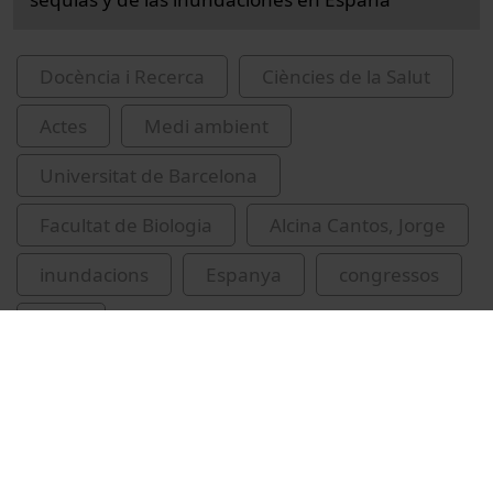
Docència i Recerca
Ciències de la Salut
Actes
Medi ambient
Universitat de Barcelona
Facultat de Biologia
Alcina Cantos, Jorge
inundacions
Espanya
congressos
IdRA
Universitat de Barcelona. Institut de Recerca
de l'Aigua
aigua