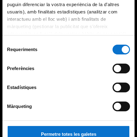
puguin diferenciar la vostra experiència de la d’altres
usuaris), amb finalitats estadístiques (analitzar com
interactueu amb el lloc web) i amb finalitats de
màrqueting (gestionar la publicitat que s’ofereix
adequant-la en funció dels vostres hàbits de navegació).
Per obtenir més informació sobre les galetes podeu
Selecció
consultar la
Política de galetes del lloc web de la
Requeriments
de
Universitat de Barcelona
.
consentiment
Preferències
Estadístiques
Màrqueting
Permetre totes les galetes