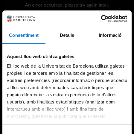
An error occurred, please try again later.
Try again
Consentiment
Detalls
Informació
Aquest lloc web utilitza galetes
El lloc web de la Universitat de Barcelona utilitza galetes
pròpies i de tercers amb la finalitat de gestionar les
vostres preferències (recordar informació perquè accediu
al lloc web amb determinades característiques que
puguin diferenciar la vostra experiència de la d’altres
usuaris), amb finalitats estadístiques (analitzar com
interactueu amb el lloc web) i amb finalitats de
màrqueting (gestionar la publicitat que s’ofereix
adequant-la en funció dels vostres hàbits de navegació).
Per obtenir més informació sobre les galetes podeu
Selecció