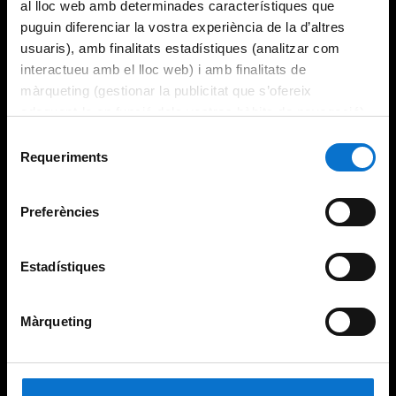
al lloc web amb determinades característiques que
puguin diferenciar la vostra experiència de la d’altres
usuaris), amb finalitats estadístiques (analitzar com
interactueu amb el lloc web) i amb finalitats de
màrqueting (gestionar la publicitat que s’ofereix
adequant-la en funció dels vostres hàbits de navegació).
Per obtenir més informació sobre les galetes podeu
Selecció
consultar la
Política de galetes del lloc web de la
Requeriments
de
Universitat de Barcelona
.
consentiment
Preferències
Estadístiques
Màrqueting