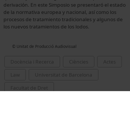
derivación. En este Simposio se presentaró el estado
de la normativa europea y nacional, así como los
procesos de tratamiento tradicionales y algunos de
los nuevos tratamientos de los lodos.
© Unitat de Producció Audiovisual
Docència i Recerca
Ciències
Actes
Law
Universitat de Barcelona
Facultat de Dret
Universitat de Barcelona. Institut de Recerca
de l'Aigua
llots de depuradora