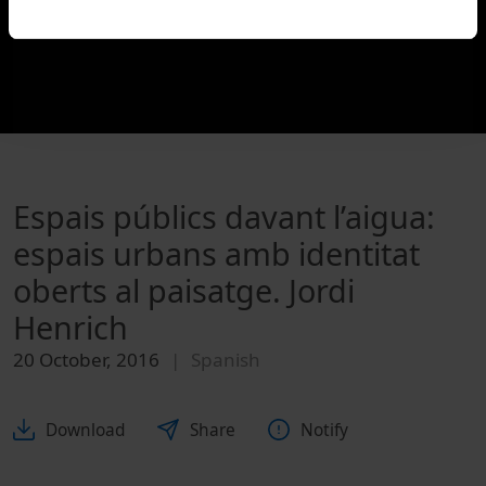
Espais públics davant l’aigua:
espais urbans amb identitat
oberts al paisatge. Jordi
Henrich
20 October, 2016
Spanish
Download
Share
Notify