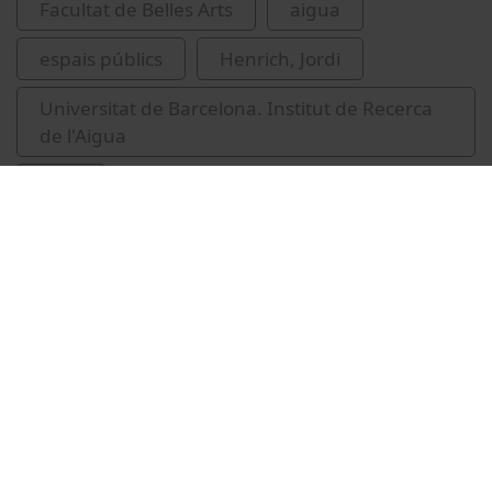
Facultat de Belles Arts
aigua
espais públics
Henrich, Jordi
Universitat de Barcelona. Institut de Recerca
de l'Aigua
IdRA
Related videos