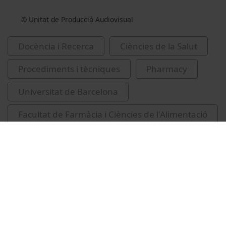
© Unitat de Producció Audiovisual
Docència i Recerca
Ciències de la Salut
Procediments i tècniques
Pharmacy
Universitat de Barcelona
Facultat de Farmàcia i Ciències de l'Alimentació
atenció farmacèutica
formes farmacèutiques