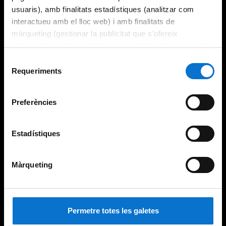
usuaris), amb finalitats estadístiques (analitzar com
interactueu amb el lloc web) i amb finalitats de
màrqueting (gestionar la publicitat que s’ofereix
adequant-la en funció dels vostres hàbits de navegació).
Per obtenir més informació sobre les galetes podeu
Selecció
consultar la
Política de galetes del lloc web de la
Requeriments
de
Universitat de Barcelona
.
consentiment
Preferències
Estadístiques
Màrqueting
Permetre totes les galetes