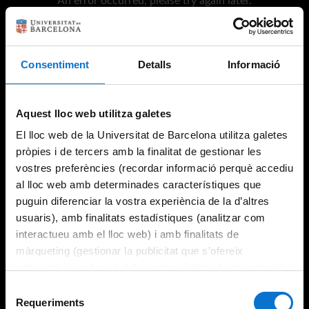
An error occurred, please try again later.
Consentiment
Detalls
Informació
Try again
Aquest lloc web utilitza galetes
El lloc web de la Universitat de Barcelona utilitza galetes
pròpies i de tercers amb la finalitat de gestionar les
vostres preferències (recordar informació perquè accediu
al lloc web amb determinades característiques que
puguin diferenciar la vostra experiència de la d’altres
usuaris), amb finalitats estadístiques (analitzar com
interactueu amb el lloc web) i amb finalitats de
màrqueting (gestionar la publicitat que s’ofereix
adequant-la en funció dels vostres hàbits de navegació).
Per obtenir més informació sobre les galetes podeu
Selecció
consultar la
Política de galetes del lloc web de la
Requeriments
de