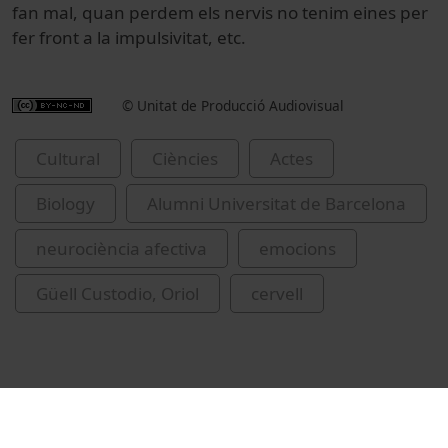
fan mal, quan perdem els nervis no tenim eines per
fer front a la impulsivitat, etc.
© Unitat de Producció Audiovisual
Cultural
Ciències
Actes
Biology
Alumni Universitat de Barcelona
neurociència afectiva
emocions
Güell Custodio, Oriol
cervell