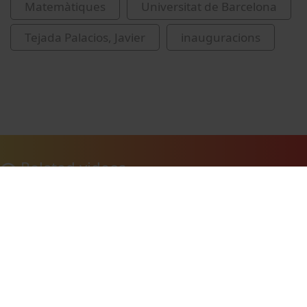
Matemàtiques
Universitat de Barcelona
Tejada Palacios, Javier
inauguracions
Related videos