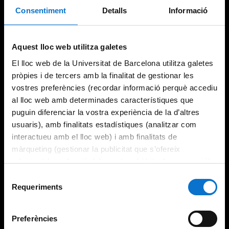
Consentiment
Detalls
Informació
Try again
Aquest lloc web utilitza galetes
El lloc web de la Universitat de Barcelona utilitza galetes
pròpies i de tercers amb la finalitat de gestionar les
vostres preferències (recordar informació perquè accediu
al lloc web amb determinades característiques que
puguin diferenciar la vostra experiència de la d’altres
usuaris), amb finalitats estadístiques (analitzar com
interactueu amb el lloc web) i amb finalitats de
màrqueting (gestionar la publicitat que s’ofereix
adequant-la en funció dels vostres hàbits de navegació).
Per obtenir més informació sobre les galetes podeu
Selecció
consultar la
Política de galetes del lloc web de la
Requeriments
de
Universitat de Barcelona
.
consentiment
Preferències