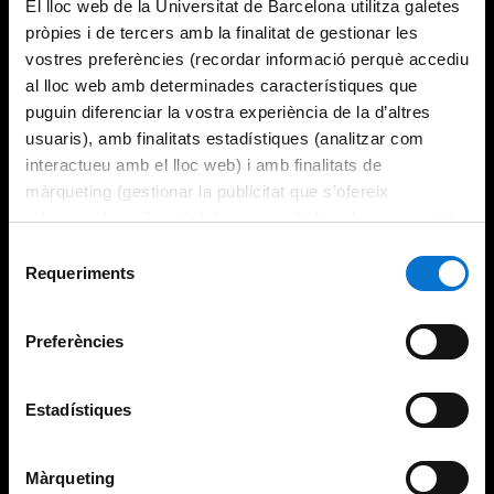
El lloc web de la Universitat de Barcelona utilitza galetes
pròpies i de tercers amb la finalitat de gestionar les
vostres preferències (recordar informació perquè accediu
al lloc web amb determinades característiques que
puguin diferenciar la vostra experiència de la d’altres
usuaris), amb finalitats estadístiques (analitzar com
interactueu amb el lloc web) i amb finalitats de
màrqueting (gestionar la publicitat que s’ofereix
adequant-la en funció dels vostres hàbits de navegació).
Per obtenir més informació sobre les galetes podeu
Selecció
consultar la
Política de galetes del lloc web de la
Requeriments
de
Universitat de Barcelona
.
consentiment
Preferències
Estadístiques
Màrqueting