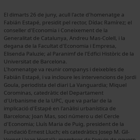
El dimarts 26 de juny, acull l'acte d'homenatge a
Fabián Estapé, presidit pel rector, Dídac Ramírez; el
conseller d'Economia i Coneixement de la
Generalitat de Catalunya, Andreu Mas-Colell, i la
degana de la Facultat d'Economia i Empresa,
Elisenda Paluzie; al Paranimf de l'Edfici Històric de la
Universitat de Barcelona.
L'homenatge va reunir companys i deixebles de
Fabián Estapé, i va incloure les intervencions de Jordi
Goula, periodista del diari La Vanguardia; Miquel
Corominas, catedràtic del Departament
d'Urbanisme de la UPC, que va parlar de la
implicació d'Estapé en l'anàlisi urbanística de
Barcelona; Joan Mas, soci número u del Cercle
d'Economia; Lluís Maria de Puig, president de la
Fundació Ernest Lluch; els catedràtics Josep M. Gil-
Vernet i Joan Hortalà; membres de l'equip de govern