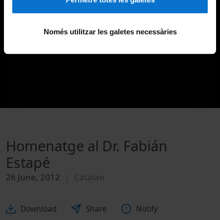
Només utilitzar les galetes necessàries
Homenatge al Dr. Fabián
Estapé
26 June, 2012
Catalan
Download
Share
Notify