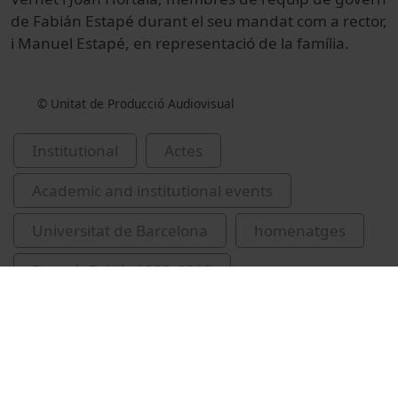
de Fabián Estapé durant el seu mandat com a rector,
i Manuel Estapé, en representació de la família.
© Unitat de Producció Audiovisual
Institutional
Actes
Academic and institutional events
Universitat de Barcelona
homenatges
Estapé, Fabià, 1923-2012
Paluzie, Elisenda
Ramírez Sarrió, Dídac, 1946-
Mas-Colell, Andreu