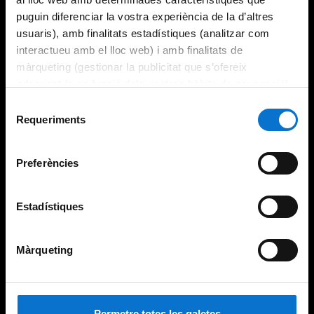
puguin diferenciar la vostra experiència de la d’altres
usuaris), amb finalitats estadístiques (analitzar com
interactueu amb el lloc web) i amb finalitats de
màrqueting (gestionar la publicitat que s’ofereix
adequant-la en funció dels vostres hàbits de navegació).
Per obtenir més informació sobre les galetes podeu
Selecció
consultar la
Política de galetes del lloc web de la
Requeriments
de
Universitat de Barcelona
.
consentiment
Preferències
Estadístiques
Màrqueting
Permetre totes les galetes