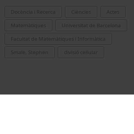
Docència i Recerca
Ciències
Actes
Matemàtiques
Universitat de Barcelona
Facultat de Matemàtiques i Informàtica
Smale, Stephen
divisió cel·lular
Related videos