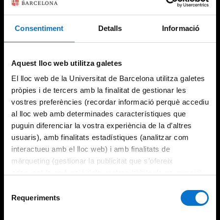
Consentiment
Detalls
Informació
Try again
Aquest lloc web utilitza galetes
El lloc web de la Universitat de Barcelona utilitza galetes
pròpies i de tercers amb la finalitat de gestionar les
vostres preferències (recordar informació perquè accediu
al lloc web amb determinades característiques que
puguin diferenciar la vostra experiència de la d’altres
usuaris), amb finalitats estadístiques (analitzar com
interactueu amb el lloc web) i amb finalitats de
màrqueting (gestionar la publicitat que s’ofereix
adequant-la en funció dels vostres hàbits de navegació).
Per obtenir més informació sobre les galetes podeu
Selecció
consultar la
Política de galetes del lloc web de la
Requeriments
de
Universitat de Barcelona
.
consentiment