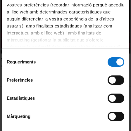
vostres preferències (recordar informació perquè accediu
al lloc web amb determinades característiques que
puguin diferenciar la vostra experiència de la d’altres
usuaris), amb finalitats estadístiques (analitzar com
interactueu amb el lloc web) i amb finalitats de
màrqueting (gestionar la publicitat que s’ofereix
adequant-la en funció dels vostres hàbits de navegació).
Per obtenir més informació sobre les galetes podeu
Selecció
Mathematics of Cell Division
consultar la
Política de galetes del lloc web de la
Requeriments
de
5 September, 2017
Universitat de Barcelona
.
consentiment
Preferències
MENÚ PEU 1
Legal notice
Estadístiques
Cookies
Màrqueting
PEU 2
About UBtv
Terms and privacy