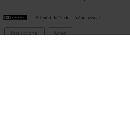
© Unitat de Producció Audiovisual
Institutional
Actes
Academic and institutional events
Institut de Formació Contínua - IL3
cerimònies de graduació
lliuraments de premis i distincions
Díaz Álvarez, Amelia
Valls, Aleix
Iñíguez, Guillem