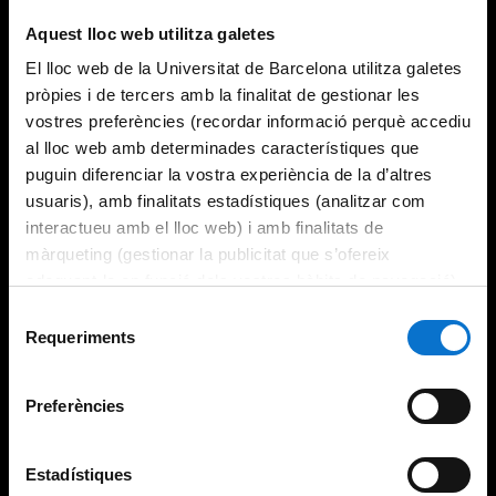
Aquest lloc web utilitza galetes
El lloc web de la Universitat de Barcelona utilitza galetes
pròpies i de tercers amb la finalitat de gestionar les
vostres preferències (recordar informació perquè accediu
al lloc web amb determinades característiques que
puguin diferenciar la vostra experiència de la d’altres
usuaris), amb finalitats estadístiques (analitzar com
interactueu amb el lloc web) i amb finalitats de
màrqueting (gestionar la publicitat que s’ofereix
adequant-la en funció dels vostres hàbits de navegació).
Per obtenir més informació sobre les galetes podeu
Selecció
consultar la
Política de galetes del lloc web de la
Requeriments
de
Universitat de Barcelona
.
consentiment
Preferències
Estadístiques