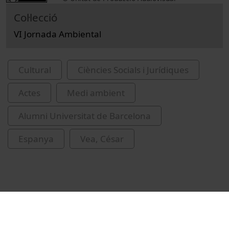
Col·lecció
VI Jornada Ambiental
Cultural
Ciències Socials i Jurídiques
Actes
Medi ambient
Alumni Universitat de Barcelona
Espanya
Vea, César