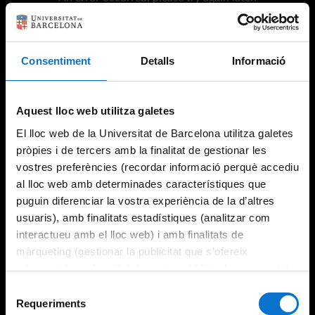
Consentiment
Detalls
Informació
Try again
Aquest lloc web utilitza galetes
El lloc web de la Universitat de Barcelona utilitza galetes
pròpies i de tercers amb la finalitat de gestionar les
vostres preferències (recordar informació perquè accediu
al lloc web amb determinades característiques que
puguin diferenciar la vostra experiència de la d’altres
usuaris), amb finalitats estadístiques (analitzar com
interactueu amb el lloc web) i amb finalitats de
màrqueting (gestionar la publicitat que s’ofereix
adequant-la en funció dels vostres hàbits de navegació).
Per obtenir més informació sobre les galetes podeu
Selecció
consultar la
Política de galetes del lloc web de la
Requeriments
de