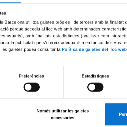
Try again
etes
de Barcelona utilitza galetes pròpies i de tercers amb la finalitat
mació perquè accediu al lloc web amb determinades característiq
tres usuaris), amb finalitats estadístiques (analitzar com interac
ionar la publicitat que s’ofereix adequant-la en funció dels vostr
 les galetes podeu consultar la
Política de galetes del lloc web
Preferències
Estadístiques
Només utilitzar les galetes
Perm
necessàries