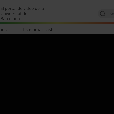
Skip to main content
El portal de vídeo de la
Universitat de
Barcelona
ions
Live broadcasts