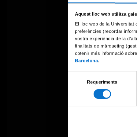
Aquest lloc web utilitza gal
El lloc web de la Universitat 
preferències (recordar infor
vostra experiència de la d’al
finalitats de màrqueting (gest
obtenir més informació sobre
Barcelona
.
Selecció
Requeriments
de
consentiment