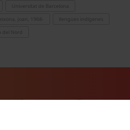
Universitat de Barcelona
eixona, Joan, 1968-
llengües indígenes
 del Nord