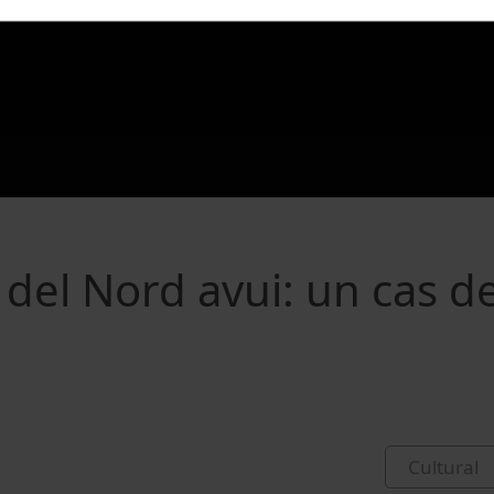
a del Nord avui: un cas d
Cultural