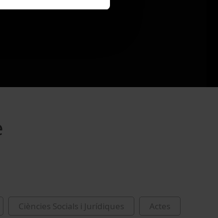
e
Ciències Socials i Jurídiques
Actes