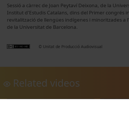
Sessió a càrrec de Joan Peytaví Deixona, de la Univer
Institut d'Estudis Catalans, dins del Primer congrés 
revitalització de llengües indígenes i minoritzades a l'
de la Universitat de Barcelona.
© Unitat de Producció Audiovisual
Related videos