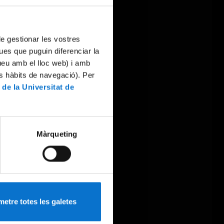
 de gestionar les vostres
ues que puguin diferenciar la
tueu amb el lloc web) i amb
es hàbits de navegació). Per
 de la Universitat de
Màrqueting
etre totes les galetes