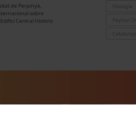
sitat de Perpinyà,
Filologia
internacional sobre
Peytaví D
Edifici Central Històric
Catalunya