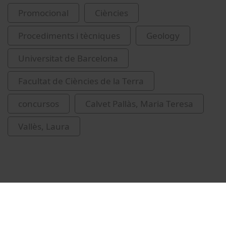
Promocional
Ciències
Procediments i tècniques
Geology
Universitat de Barcelona
Facultat de Ciències de la Terra
concursos
Calvet Pallàs, Maria Teresa
Vallès, Laura
Related videos