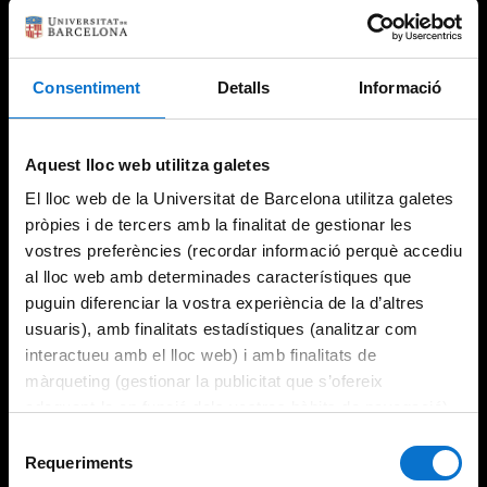
Consentiment
Detalls
Informació
Try again
Aquest lloc web utilitza galetes
El lloc web de la Universitat de Barcelona utilitza galetes
pròpies i de tercers amb la finalitat de gestionar les
vostres preferències (recordar informació perquè accediu
al lloc web amb determinades característiques que
puguin diferenciar la vostra experiència de la d’altres
usuaris), amb finalitats estadístiques (analitzar com
interactueu amb el lloc web) i amb finalitats de
màrqueting (gestionar la publicitat que s’ofereix
adequant-la en funció dels vostres hàbits de navegació).
Per obtenir més informació sobre les galetes podeu
Selecció
consultar la
Política de galetes del lloc web de la
Requeriments
de
Universitat de Barcelona
.