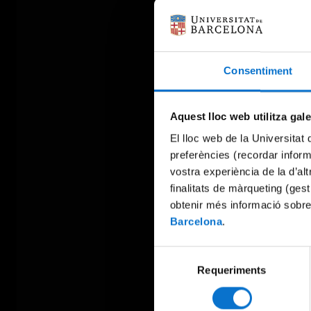
Consentiment
Aquest lloc web utilitza gal
El lloc web de la Universitat 
preferències (recordar infor
vostra experiència de la d’al
finalitats de màrqueting (gest
obtenir més informació sobre
Barcelona
.
Selecció
Requeriments
de
consentiment