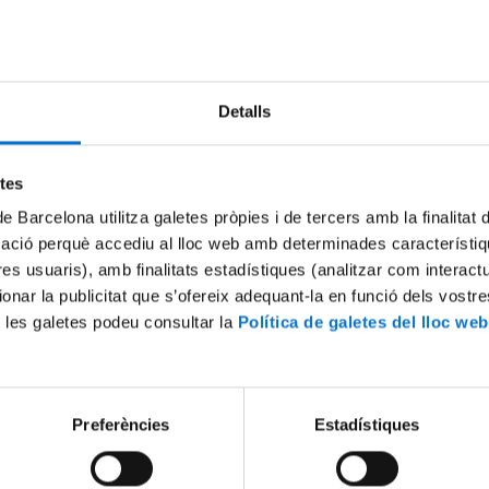
An error occurred, please try again later.
Try again
Detalls
etes
de Barcelona utilitza galetes pròpies i de tercers amb la finalitat
mació perquè accediu al lloc web amb determinades característiq
tres usuaris), amb finalitats estadístiques (analitzar com interac
ionar la publicitat que s’ofereix adequant-la en funció dels vostr
 les galetes podeu consultar la
Política de galetes del lloc web
Preferències
Estadístiques