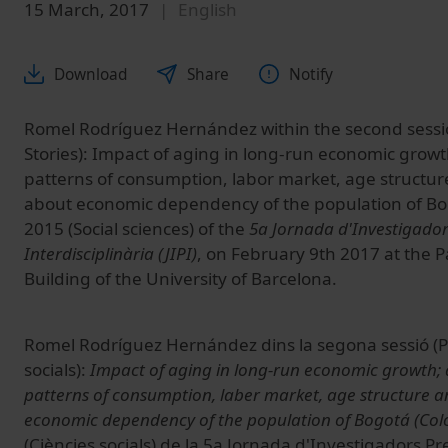
15 March, 2017
English
Download
Share
Notify
Romel Rodríguez Hernández within the second sessio
Stories): Impact of aging in long-run economic growt
patterns of consumption, labor market, age structur
about economic dependency of the population of Bo
2015 (Social sciences) of the
5a Jornada d'Investigador
Interdisciplinària (JIPI)
, on February 9th 2017 at the P
Building of the University of Barcelona.
Romel Rodríguez Hernández dins la segona sessió (P
socials):
Impact of aging in long-run economic growth; 
patterns of consumption, laber market, age structure a
economic dependency of the population of Bogotá (Col
(Ciències socials) de la 5a Jornada d'Investigadors Pr