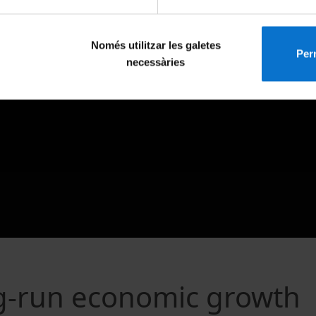
Només utilitzar les galetes
Perm
necessàries
ng-run economic growth