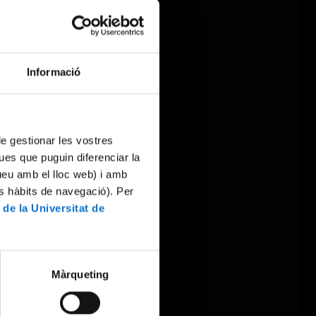
Informació
 de gestionar les vostres
ues que puguin diferenciar la
tueu amb el lloc web) i amb
es hàbits de navegació). Per
 de la Universitat de
Màrqueting