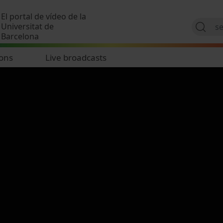
Skip to main content
El portal de vídeo de la
Universitat de
Barcelona
ions
Live broadcasts