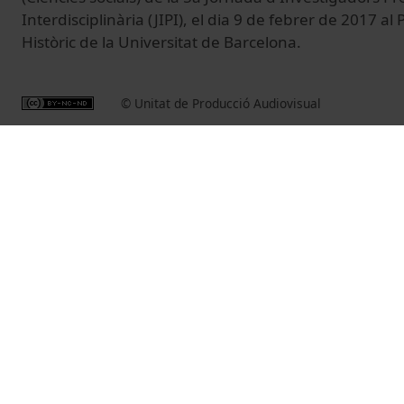
Interdisciplinària (JIPI), el dia 9 de febrer de 2017 al 
Històric de la Universitat de Barcelona.
© Unitat de Producció Audiovisual
Related videos