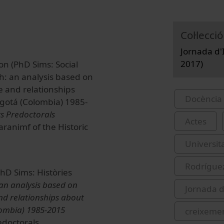
Col·lecció
Jornada d'I
2017)
n (PhD Sims: Social
h: an analysis based on
e and relationships
Docència 
gotá (Colombia) 1985-
s Predoctorals
Actes
aranimf of the Historic
Universit
Rodrígue
hD Sims: Històries
an analysis based on
Jornada d
nd relationships about
ombia) 1985-2015
creixeme
edoctorals