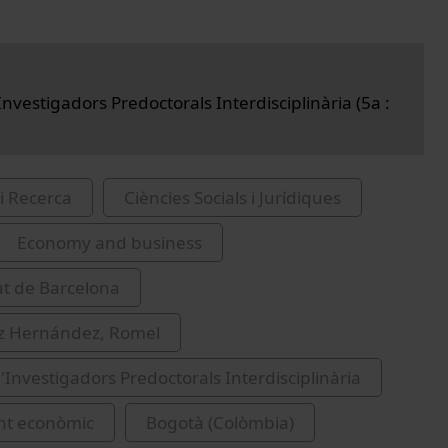
nvestigadors Predoctorals Interdisciplinària (5a :
i Recerca
Ciències Socials i Jurídiques
Economy and business
at de Barcelona
z Hernández, Romel
'Investigadors Predoctorals Interdisciplinària
nt econòmic
Bogotà (Colòmbia)