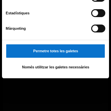
Estadístiques
Màrqueting
Permetre totes les galetes
Només utilitzar les galetes necessàries