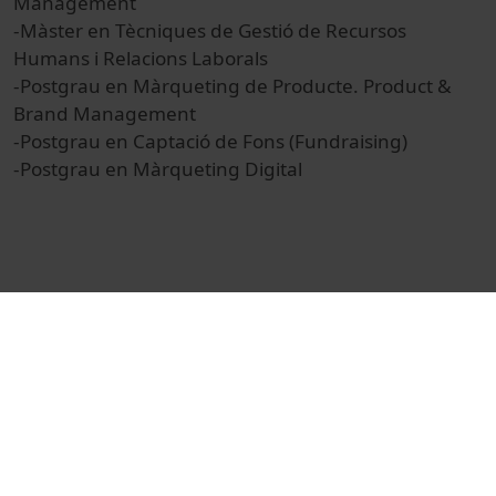
Management
-Màster en Tècniques de Gestió de Recursos
Humans i Relacions Laborals
-Postgrau en Màrqueting de Producte. Product &
Brand Management
-Postgrau en Captació de Fons (Fundraising)
-Postgrau en Màrqueting Digital
© Unitat de Producció Audiovisual
Institutional
Actes
Academic and institutional events