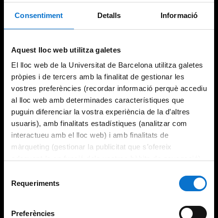
Consentiment
Detalls
Informació
Aquest lloc web utilitza galetes
El lloc web de la Universitat de Barcelona utilitza galetes
pròpies i de tercers amb la finalitat de gestionar les
vostres preferències (recordar informació perquè accediu
al lloc web amb determinades característiques que
puguin diferenciar la vostra experiència de la d’altres
usuaris), amb finalitats estadístiques (analitzar com
interactueu amb el lloc web) i amb finalitats de
màrqueting (gestionar la publicitat que s’ofereix
adequant-la en funció dels vostres hàbits de navegació).
Per obtenir més informació sobre les galetes podeu
Selecció
consultar la
Política de galetes del lloc web de la
Requeriments
de
Universitat de Barcelona
.
consentiment
Preferències