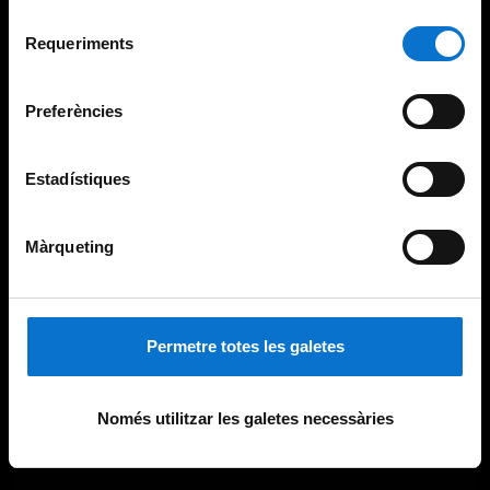
Per obtenir més informació sobre les galetes podeu
Selecció
consultar la
Política de galetes del lloc web de la
Requeriments
de
Universitat de Barcelona
.
consentiment
Preferències
Estadístiques
Màrqueting
Permetre totes les galetes
Només utilitzar les galetes necessàries