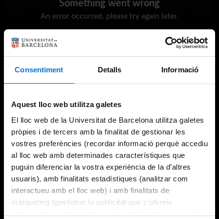
Something went wrong
An error occurred, please try again later.
Try again
Consentiment
Detalls
Informació
Aquest lloc web utilitza galetes
El lloc web de la Universitat de Barcelona utilitza galetes
pròpies i de tercers amb la finalitat de gestionar les
vostres preferències (recordar informació perquè accediu
al lloc web amb determinades característiques que
puguin diferenciar la vostra experiència de la d’altres
usuaris), amb finalitats estadístiques (analitzar com
interactueu amb el lloc web) i amb finalitats de
màrqueting (gestionar la publicitat que s’ofereix
adequant-la en funció dels vostres hàbits de navegació).