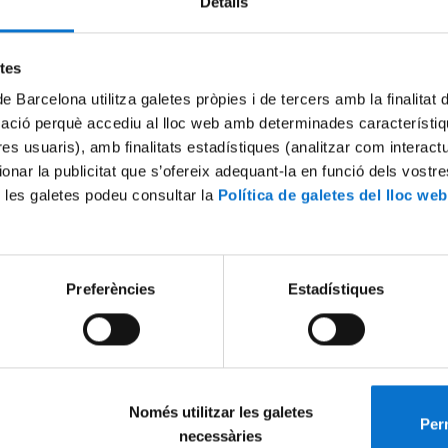
Detalls
Try again
etes
de Barcelona utilitza galetes pròpies i de tercers amb la finalitat
mació perquè accediu al lloc web amb determinades característiq
tres usuaris), amb finalitats estadístiques (analitzar com interac
ionar la publicitat que s’ofereix adequant-la en funció dels vostr
 les galetes podeu consultar la
Política de galetes del lloc web
Preferències
Estadístiques
Només utilitzar les galetes
Perm
necessàries