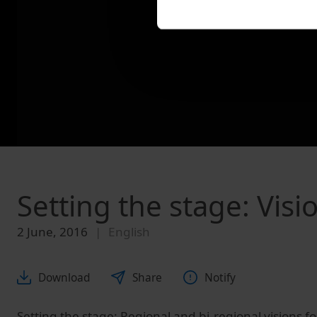
Setting the stage: Visi
2 June, 2016
English
Download
Share
Notify
Setting the stage: Regional and bi-regional visions f