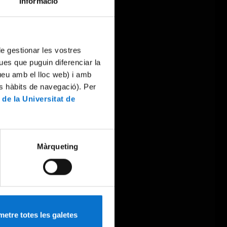
Informació
 de gestionar les vostres
ues que puguin diferenciar la
tueu amb el lloc web) i amb
es hàbits de navegació). Per
 de la Universitat de
Màrqueting
etre totes les galetes