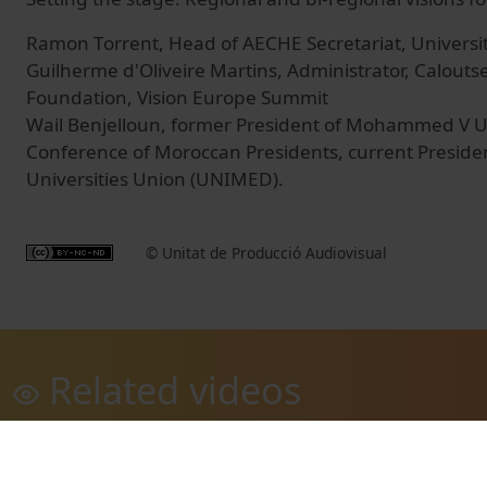
Ramon Torrent, Head of AECHE Secretariat, Universit
Guilherme d'Oliveire Martins, Administrator, Calout
Foundation, Vision Europe Summit
Wail Benjelloun, former President of Mohammed V Un
Conference of Moroccan Presidents, current Preside
Universities Union (UNIMED).
© Unitat de Producció Audiovisual
Related videos