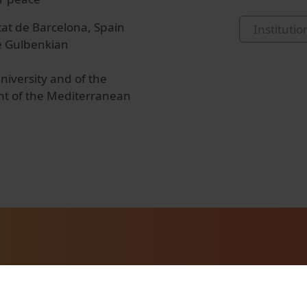
at de Barcelona, Spain
Institutio
se Gulbenkian
iversity and of the
nt of the Mediterranean