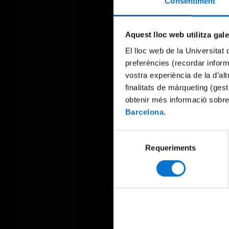
Consentiment
Aquest lloc web utilitza gal
El lloc web de la Universitat 
preferències (recordar infor
vostra experiència de la d’al
finalitats de màrqueting (gest
obtenir més informació sobre
Barcelona
.
Selecció
Requeriments
de
consentiment