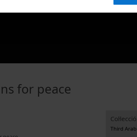
ons for peace
Col·lecció
Third Arab
or peace