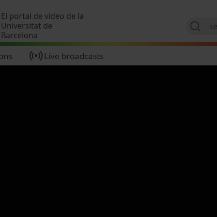
Skip to main content
El portal de vídeo de la
Universitat de
Barcelona
ions
Live broadcasts