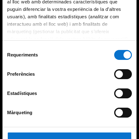
al lloc web amb determinades característiques que
puguin diferenciar la vostra experiència de la d’altres
usuaris), amb finalitats estadístiques (analitzar com
interactueu amb el lloc web) i amb finalitats de
màrqueting (gestionar la publicitat que s’ofereix
adequant-la en funció dels vostres hàbits de navegació).
Per obtenir més informació sobre les galetes podeu
Selecció
consultar la
Política de galetes del lloc web de la
Requeriments
de
Universitat de Barcelona
.
consentiment
Preferències
Estadístiques
Màrqueting