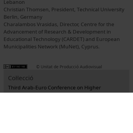
Lebanon
Christian Thomsen, President, Technical University
Berlin, Germany
Charalambos Vrasidas, Director, Centre for the
Advancement of Research & Development in
Educational Technology (CARDET) and European
Municipalities Network (MuNet), Cyprus.
© Unitat de Producció Audiovisual
Col·lecció
Third Arab-Euro Conference on Higher
Education (AECHE 3)
Institutional
Actes
Universitat de Barcelona