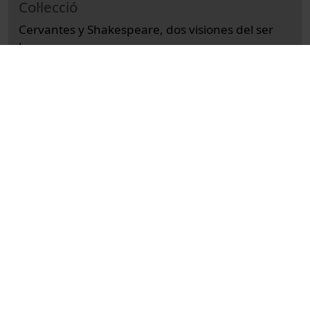
Col·lecció
Cervantes y Shakespeare, dos visiones del ser
humano
Cultural
Arts i Humanitats
Actes
Filologia
Universitat de Barcelona
Achotegui Loizate, Joseba
Micó, Josep Maria
Jaume, Andreu
preguntes i respostes
debats