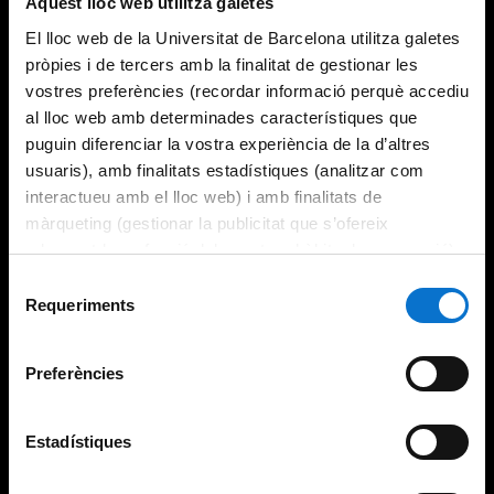
Aquest lloc web utilitza galetes
El lloc web de la Universitat de Barcelona utilitza galetes
pròpies i de tercers amb la finalitat de gestionar les
vostres preferències (recordar informació perquè accediu
al lloc web amb determinades característiques que
puguin diferenciar la vostra experiència de la d’altres
usuaris), amb finalitats estadístiques (analitzar com
interactueu amb el lloc web) i amb finalitats de
màrqueting (gestionar la publicitat que s’ofereix
adequant-la en funció dels vostres hàbits de navegació).
Per obtenir més informació sobre les galetes podeu
Selecció
consultar la
Política de galetes del lloc web de la
Requeriments
de
Universitat de Barcelona
.
consentiment
Preferències
Estadístiques