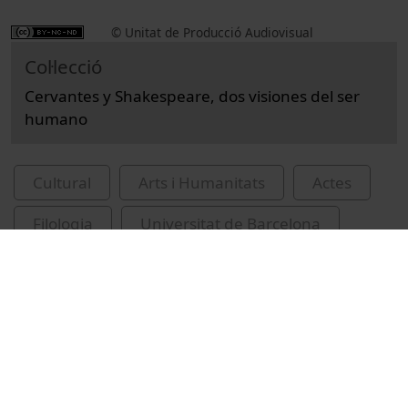
© Unitat de Producció Audiovisual
Col·lecció
Cervantes y Shakespeare, dos visiones del ser
humano
Cultural
Arts i Humanitats
Actes
Filologia
Universitat de Barcelona
Jaume, Andreu
Shakespeare, William, 1564-1616