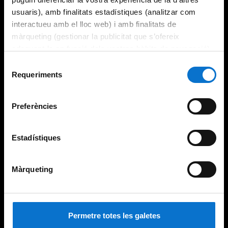
usuaris), amb finalitats estadístiques (analitzar com
interactueu amb el lloc web) i amb finalitats de
màrqueting (gestionar la publicitat que s’ofereix
adequant-la en funció dels vostres hàbits de navegació).
Per obtenir més informació sobre les galetes podeu
Selecció
consultar la
Política de galetes del lloc web de la
Requeriments
de
Universitat de Barcelona
.
consentiment
Preferències
Estadístiques
Màrqueting
Permetre totes les galetes