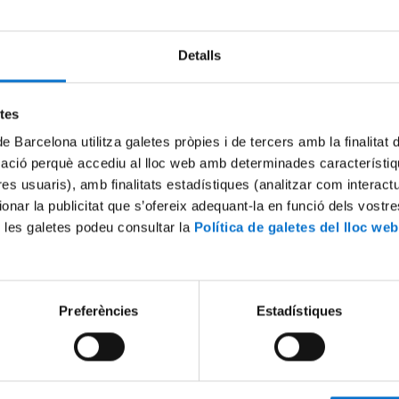
Detalls
Try again
etes
de Barcelona utilitza galetes pròpies i de tercers amb la finalitat
mació perquè accediu al lloc web amb determinades característiq
tres usuaris), amb finalitats estadístiques (analitzar com interac
ionar la publicitat que s’ofereix adequant-la en funció dels vostr
 les galetes podeu consultar la
Política de galetes del lloc web
Preferències
Estadístiques