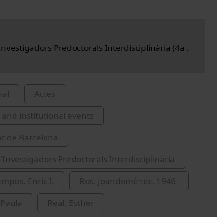
nvestigadors Predoctorals Interdisciplinària (4a :
nal
Actes
and institutional events
at de Barcelona
'Investigadors Predoctorals Interdisciplinària
mpos, Enric I.
Ros, Joandomènec, 1946-
 Paula
Real, Esther