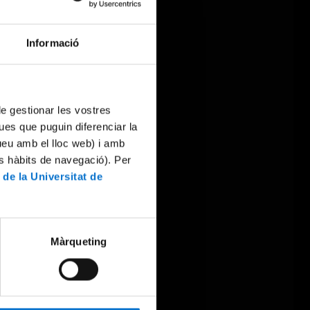
Informació
 de gestionar les vostres
ues que puguin diferenciar la
tueu amb el lloc web) i amb
es hàbits de navegació). Per
 de la Universitat de
Màrqueting