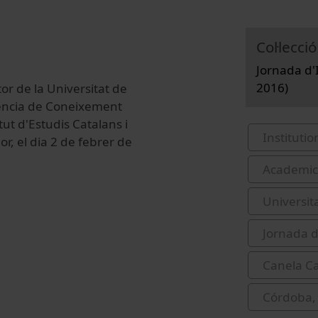
Col·lecció
Jornada d'I
2016)
tor de la Universitat de
rència de Coneixement
ut d'Estudis Catalans i
Institutio
, el dia 2 de febrer de
Academic 
Universit
Jornada d
Canela Ca
Córdoba,