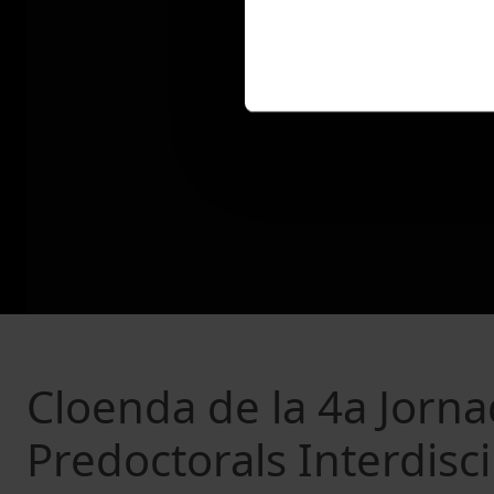
Cloenda de la 4a Jorna
Predoctorals Interdiscip