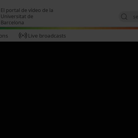
Skip to main content
El portal de vídeo de la
Universitat de
Barcelona
ions
Live broadcasts