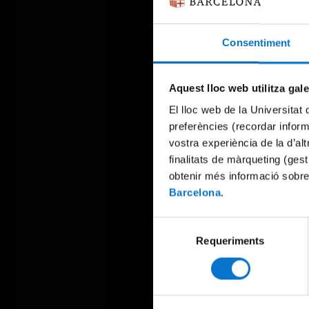
Consentiment
Aquest lloc web utilitza gal
El lloc web de la Universitat 
preferències (recordar infor
vostra experiència de la d’al
finalitats de màrqueting (gest
obtenir més informació sobre
Barcelona
.
Selecció
Requeriments
de
consentiment