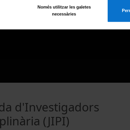
Només utilitzar les galetes
Perm
necessàries
da d'Investigadors
linària (JIPI)