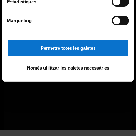
Estadístiques
Màrqueting
Permetre totes les galetes
Només utilitzar les galetes necessàries