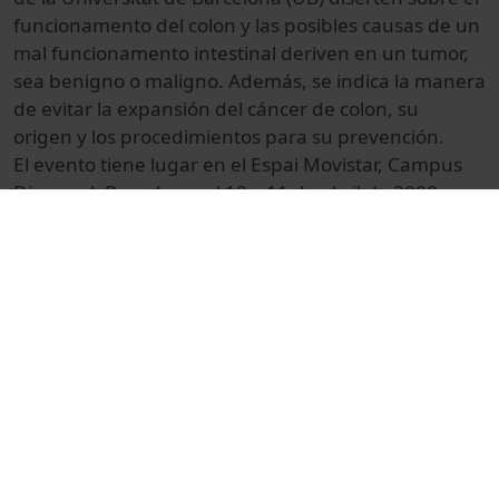
funcionamento del colon y las posibles causas de un
mal funcionamento intestinal deriven en un tumor,
sea benigno o maligno. Además, se indica la manera
de evitar la expansión del cáncer de colon, su
origen y los procedimientos para su prevención.
El evento tiene lugar en el Espai Movistar, Campus
Diagonal, Barcelona, el 10 y 11 de abril de 2008.
© Unitat de Producció Audiovisual
Col·lecció
Recerca en Directe (6a : 2008)
Docència i Recerca
Ciències
Reportatges
Parc Científic de Barcelona