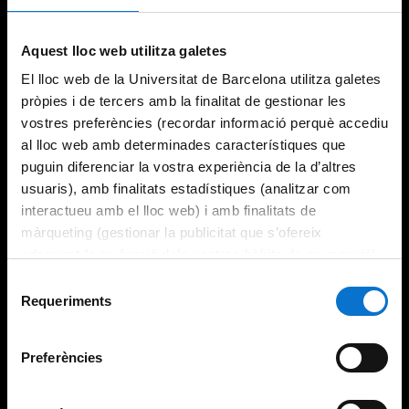
Aquest lloc web utilitza galetes
El lloc web de la Universitat de Barcelona utilitza galetes
pròpies i de tercers amb la finalitat de gestionar les
vostres preferències (recordar informació perquè accediu
al lloc web amb determinades característiques que
puguin diferenciar la vostra experiència de la d’altres
usuaris), amb finalitats estadístiques (analitzar com
interactueu amb el lloc web) i amb finalitats de
màrqueting (gestionar la publicitat que s’ofereix
adequant-la en funció dels vostres hàbits de navegació).
Per obtenir més informació sobre les galetes podeu
Selecció
consultar la
Política de galetes del lloc web de la
Requeriments
de
Universitat de Barcelona
.
consentiment
Preferències