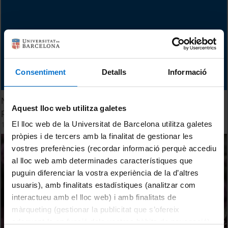
Consentiment
Detalls
Informació
New method to reproduce marine substances of
Aquest lloc web utilitza galetes
pharmacological interest
14 March, 2014
El lloc web de la Universitat de Barcelona utilitza galetes
pròpies i de tercers amb la finalitat de gestionar les
vostres preferències (recordar informació perquè accediu
al lloc web amb determinades característiques que
puguin diferenciar la vostra experiència de la d’altres
usuaris), amb finalitats estadístiques (analitzar com
interactueu amb el lloc web) i amb finalitats de
màrqueting (gestionar la publicitat que s’ofereix
adequant-la en funció dels vostres hàbits de navegació).