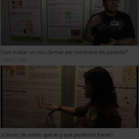
Com trobar un nou fàrmac per combatre els paràsits?
1 April, 2009
¿Cáncer de colon: qué es y qué podemos hacer?