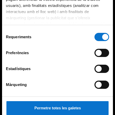
usuaris), amb finalitats estadístiques (analitzar com
interactueu amb el lloc web) i amb finalitats de
màrqueting (gestionar la publicitat que s’ofereix
adequant-la en funció dels vostres hàbits de navegació).
Per obtenir més informació sobre les galetes podeu
Selecció
consultar la
Política de galetes del lloc web de la
Requeriments
de
Universitat de Barcelona
.
consentiment
Preferències
Estadístiques
Màrqueting
Permetre totes les galetes