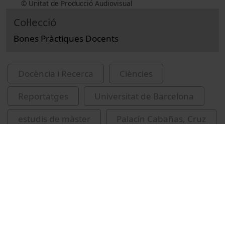
© Unitat de Producció Audiovisual
Col·lecció
Bones Pràctiques Docents
Docència i Recerca
Ciències
Reportatges
Universitat de Barcelona
estudis de màster
Palacín Cabañas, Cruz
Cardona Pascual, Luis
Durán, Ruth
Calafat Frau, Antoni