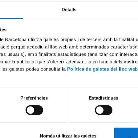
Detalls
Try again
etes
de Barcelona utilitza galetes pròpies i de tercers amb la finalitat
mació perquè accediu al lloc web amb determinades característiq
tres usuaris), amb finalitats estadístiques (analitzar com interac
ionar la publicitat que s’ofereix adequant-la en funció dels vostr
 les galetes podeu consultar la
Política de galetes del lloc web
Preferències
Estadístiques
Només utilitzar les galetes