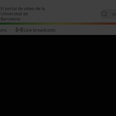
Skip to main content
El portal de vídeo de la
Universitat de
Barcelona
ions
Live broadcasts