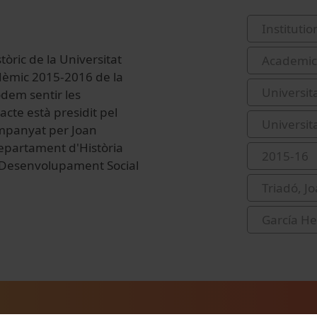
Institutio
tòric de la Universitat
Academic 
adèmic 2015-2016 de la
Universit
dem sentir les
L'acte està presidit pel
Universit
companyat per Joan
Departament d'Història
2015-16
 a Desenvolupament Social
Triadó, J
García He