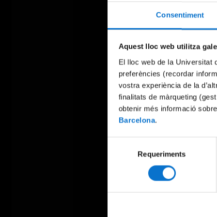
Consentiment
Aquest lloc web utilitza gal
El lloc web de la Universitat 
preferències (recordar infor
vostra experiència de la d’al
finalitats de màrqueting (gest
obtenir més informació sobre
Barcelona
.
Selecció
Requeriments
de
consentiment