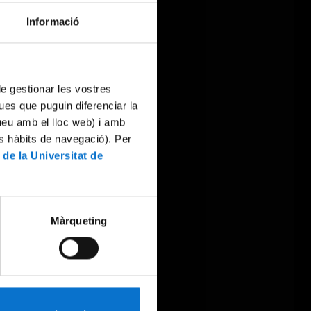
Informació
 de gestionar les vostres
ues que puguin diferenciar la
tueu amb el lloc web) i amb
es hàbits de navegació). Per
 de la Universitat de
Màrqueting