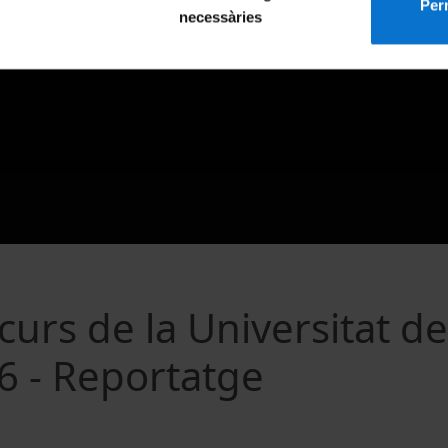
Perm
necessàries
curs de la Universitat de
6 - Reportatge