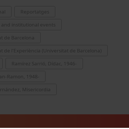
nal
Reportatges
and institutional events
at de Barcelona
at de l'Experiència (Universitat de Barcelona)
Ramírez Sarrió, Dídac, 1946-
oan-Ramon, 1948-
rnández, Misericordia