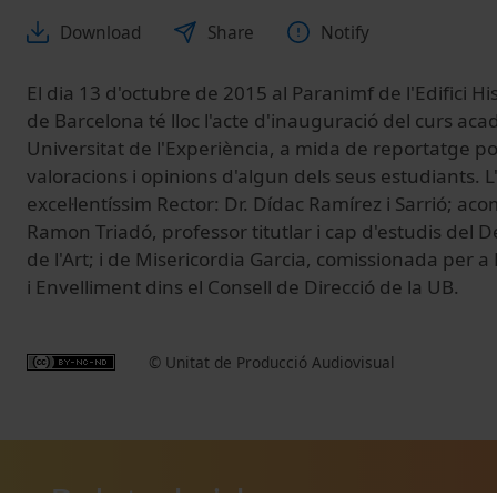
Download
Share
Notify
El dia 13 d'octubre de 2015 al Paranimf de l'Edifici His
de Barcelona té lloc l'acte d'inauguració del curs ac
Universitat de l'Experiència,
a mida de reportatge po
valoracions i opinions d'algun dels seus estudiants
. 
excel·lentíssim Rector: Dr. Dídac Ramírez i Sarrió; a
Ramon Triadó, professor titutlar i cap d'estudis del 
de l'Art; i de Misericordia Garcia, comissionada per
i Envelliment dins el Consell de Direcció de la UB.
© Unitat de Producció Audiovisual