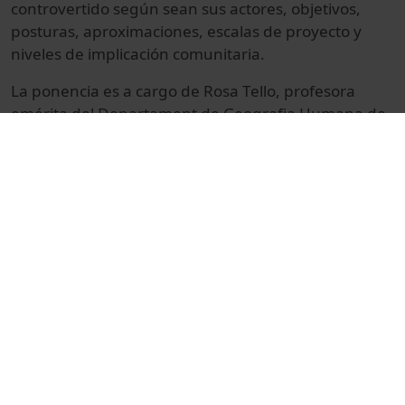
controvertido según sean sus actores, objetivos,
posturas, aproximaciones, escalas de proyecto y
niveles de implicación comunitaria.
La ponencia es a cargo de Rosa Tello, profesora
emérita del Departament de Geografia Humana de
la UB, i membre del Grup de Recerca Consolidat de
Multiculturalisme i Gènere, UB, que diserta sobre los
efectos del mobbing inmobiliario en Barcelona, a
través de la experiencia de una organización de
mujeres contra este tipo de violencia estructural que
afecta principalmente a mujeres.
La intervención tiene lugar en la Facultat de
Geografia i Història de la UB, 13 de octubre de 2010.
© Unitat de Producció Audiovisual