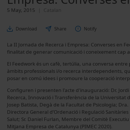
5 May, 2015
Catalan
Download
Share
Notify
La II Jornada de Recerca i Empresa: Converses en F
finalitat de generar comunicació i coneixement cap 
El Feedwork és un cafè, tertúlia, una conversa entr
àmbits professionals i/o recerca interdependents, q
posar en comú idees i promoure la cooperació interp
Configuren i presenten l'acte d'inauguració: Dr. Jordi
Recerca, Innovació i Transferència de la Universitat 
Josep Batista, Degà de la Facultat de Psicologia; Dra. 
Directora General d’Ordenació i Regulació Sanitàri
Salut; Sr. Daniel Furlan, Membre del Comitè Executiu 
Mitjana Empresa de Catalunya (PIMEC 2020).