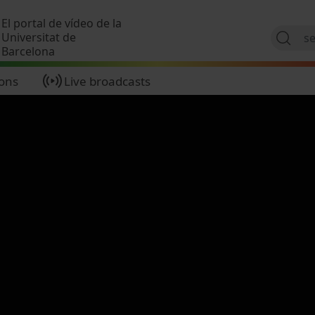
Skip to main content
El portal de vídeo de la
Universitat de
Barcelona
ions
Live broadcasts