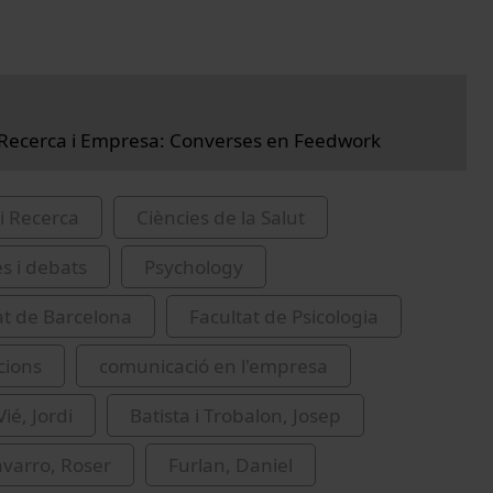
 Recerca i Empresa: Converses en Feedwork
i Recerca
Ciències de la Salut
es i debats
Psychology
at de Barcelona
Facultat de Psicologia
cions
comunicació en l'empresa
Vié, Jordi
Batista i Trobalon, Josep
avarro, Roser
Furlan, Daniel