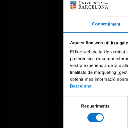
Consentiment
Aquest lloc web utilitza gal
El lloc web de la Universitat 
preferències (recordar infor
vostra experiència de la d’al
finalitats de màrqueting (gest
obtenir més informació sobre
Barcelona
.
Selecció
Requeriments
de
consentiment