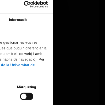
Informació
 de gestionar les vostres
ues que puguin diferenciar la
tueu amb el lloc web) i amb
es hàbits de navegació). Per
 de la Universitat de
Màrqueting