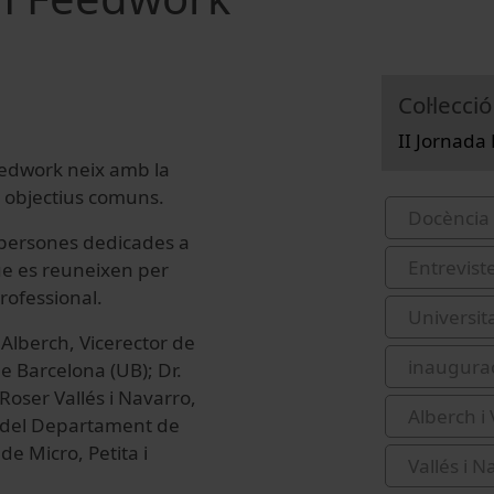
Col·lecció
II Jornada
eedwork neix amb la
a objectius comuns.
Docència 
e persones dedicades a
Entrevist
ue es reuneixen per
rofessional.
Universit
 Alberch, Vicerector de
inaugura
de Barcelona (UB); Dr.
Roser Vallés i Navarro,
Alberch i 
es del Departament de
de Micro, Petita i
Vallés i N