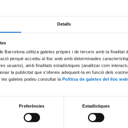
Try again
Detalls
etes
de Barcelona utilitza galetes pròpies i de tercers amb la finalitat
mació perquè accediu al lloc web amb determinades característiq
tres usuaris), amb finalitats estadístiques (analitzar com interac
ionar la publicitat que s’ofereix adequant-la en funció dels vostr
 les galetes podeu consultar la
Política de galetes del lloc web
Preferències
Estadístiques