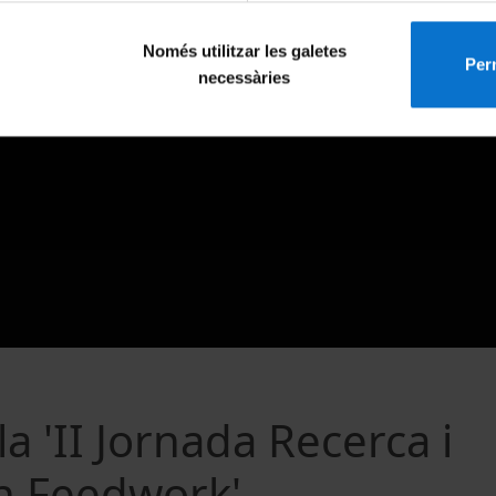
Només utilitzar les galetes
Perm
necessàries
a 'II Jornada Recerca i
n Feedwork'