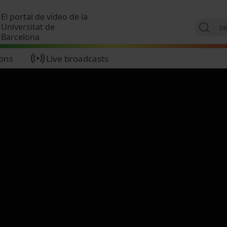
Skip to main content
El portal de vídeo de la
Universitat de
Barcelona
ions
Live broadcasts