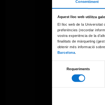
Consentiment
Aquest lloc web utilitza gal
El lloc web de la Universitat 
preferències (recordar infor
vostra experiència de la d’al
finalitats de màrqueting (gest
obtenir més informació sobre
Barcelona
.
Selecció
Requeriments
de
consentiment