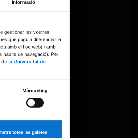
Informació
 de gestionar les vostres
ues que puguin diferenciar la
tueu amb el lloc web) i amb
es hàbits de navegació). Per
 de la Universitat de
Màrqueting
etre totes les galetes