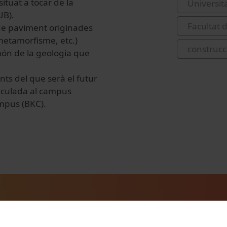
ituat a tocar de la
Universit
UB).
Facultat d
 de paviment originades
metamorfisme, etc.)
construcc
món de la geologia que
ts del que serà el futur
vinculada al campus
mpus (BKC).