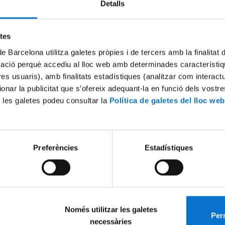
Detalls
Try again
etes
de Barcelona utilitza galetes pròpies i de tercers amb la finalitat
mació perquè accediu al lloc web amb determinades característiq
tres usuaris), amb finalitats estadístiques (analitzar com interac
ionar la publicitat que s’ofereix adequant-la en funció dels vostr
 les galetes podeu consultar la
Política de galetes del lloc web
Preferències
Estadístiques
Només utilitzar les galetes
Perm
necessàries