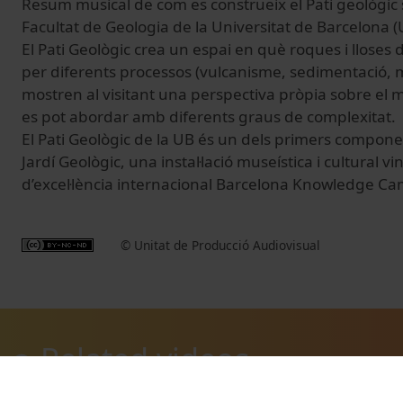
Resum musical de com es construeix el Pati geològic s
Facultat de Geologia de la Universitat de Barcelona (
El Pati Geològic crea un espai en què roques i lloses
per diferents processos (vulcanisme, sedimentació, 
mostren al visitant una perspectiva pròpia sobre el 
es pot abordar amb diferents graus de complexitat.
El Pati Geològic de la UB és un dels primers componen
Jardí Geològic, una instal·lació museística i cultural 
d’excel·lència internacional Barcelona Knowledge Ca
© Unitat de Producció Audiovisual
Related videos