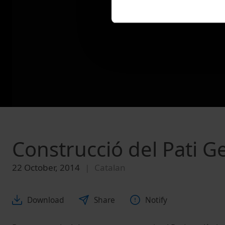
Construcció del Pati G
22 October, 2014
Catalan
Download
Share
Notify