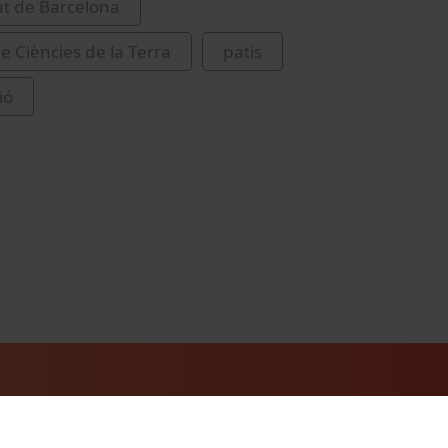
at de Barcelona
e Ciències de la Terra
patis
ió