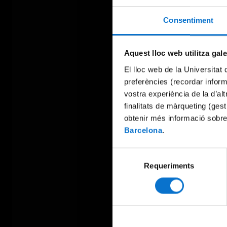
Consentiment
Aquest lloc web utilitza gal
El lloc web de la Universitat 
preferències (recordar infor
vostra experiència de la d’al
finalitats de màrqueting (gest
obtenir més informació sobre
Barcelona
.
Selecció
Requeriments
de
consentiment