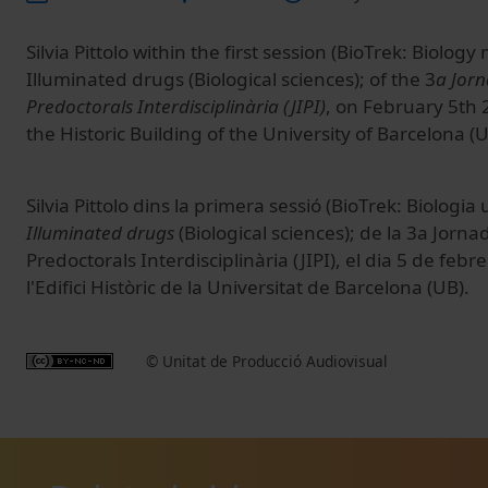
Silvia Pittolo within the first session (BioTrek: Biolog
Illuminated drugs (Biological sciences); of the 3
a Jorn
Predoctorals Interdisciplinària (JIPI)
, on February 5th 
the Historic Building of the University of Barcelona (U
Silvia Pittolo dins la primera sessió (
BioTrek
:
Biologia
Illuminated drugs
(Biological sciences); de la 3a Jorn
Predoctorals Interdisciplinària (JIPI), el dia 5 de feb
l'Edifici Històric de la Universitat de Barcelona (UB).
© Unitat de Producció Audiovisual