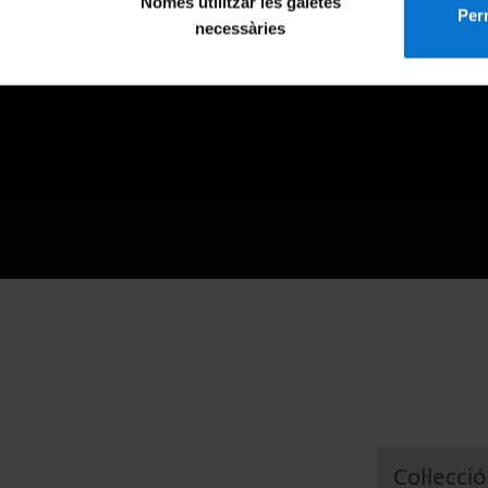
Només utilitzar les galetes
Perm
necessàries
Col·lecció