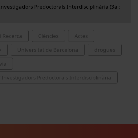
nvestigadors Predoctorals Interdisciplinària (3a :
i Recerca
Ciències
Actes
y
Universitat de Barcelona
drogues
lvia
'Investigadors Predoctorals Interdisciplinària