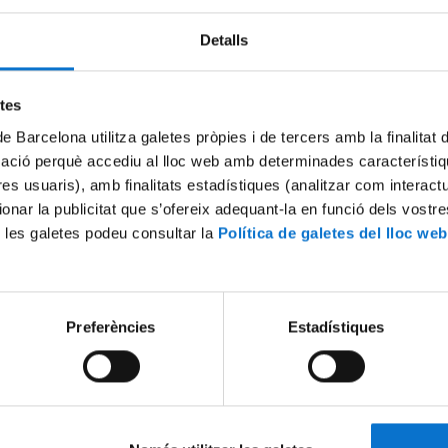
Detalls
Try again
etes
de Barcelona utilitza galetes pròpies i de tercers amb la finalitat
mació perquè accediu al lloc web amb determinades característiq
tres usuaris), amb finalitats estadístiques (analitzar com interac
ionar la publicitat que s’ofereix adequant-la en funció dels vostr
 les galetes podeu consultar la
Política de galetes del lloc web
Preferències
Estadístiques