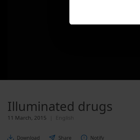
Illuminated drugs
11 March, 2015
English
Download
Share
Notify