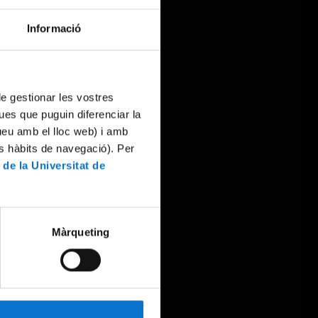
Informació
 de gestionar les vostres
ues que puguin diferenciar la
tueu amb el lloc web) i amb
es hàbits de navegació). Per
 de la Universitat de
Màrqueting