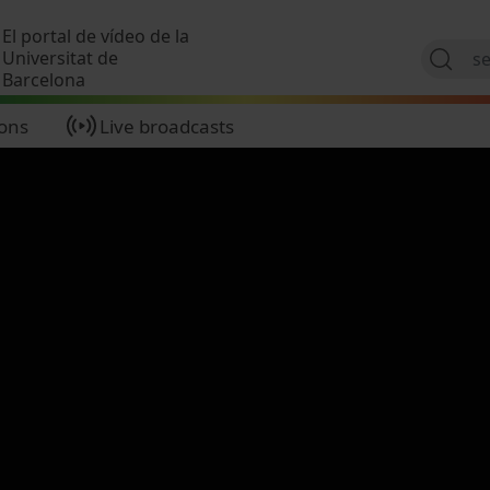
Skip to main content
El portal de vídeo de la
Universitat de
Barcelona
ions
Live broadcasts