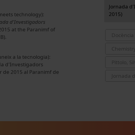
Jornada d'I
2015)
y meets technology):
ada d'Investigadors
2015 at the Paranimf of
Docència 
B).
Chemistr
uneix
a
la tecnologia
):
Pittolo, Si
ada d'Investigadors
rer de 2015 al Paranimf de
Jornada d