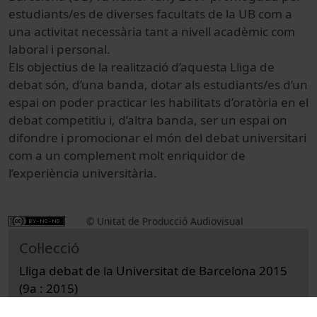
estudiants/es de diverses facultats de la UB com a
una activitat necessària tant a nivell acadèmic com
laboral i personal.
Els objectius de la realització d’aquesta Lliga de
debat són, d’una banda, dotar als estudiants/es d’un
espai on poder practicar les habilitats d’oratòria en el
debat competitiu i, d’altra banda, ser un espai on
difondre i promocionar el món del debat universitari
com a un complement molt enriquidor de
l’experiència universitària.
© Unitat de Producció Audiovisual
Col·lecció
Lliga debat de la Universitat de Barcelona 2015
(9a : 2015)