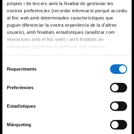
pròpies i de tercers amb la finalitat de gestionar les
vostres preferències (recordar informació perquè accediu
al lloc web amb determinades característiques que
puguin diferenciar la vostra experiència de la d’altres
usuaris), amb finalitats estadístiques (analitzar com
interactueu amb el lloc web) i amb finalitats de
màrqueting (gestionar la publicitat que s’ofereix
adequant-la en funció dels vostres hàbits de navegació).
Per obtenir més informació sobre les galetes podeu
Selecció
consultar la
Política de galetes del lloc web de la
Requeriments
de
Universitat de Barcelona
.
consentiment
Preferències
Estadístiques
Màrqueting