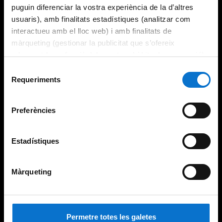
puguin diferenciar la vostra experiència de la d’altres
usuaris), amb finalitats estadístiques (analitzar com
interactueu amb el lloc web) i amb finalitats de
màrqueting (gestionar la publicitat que s’ofereix
adequant-la en funció dels vostres hàbits de navegació).
Per obtenir més informació sobre les galetes podeu
Selecció
consultar la
Política de galetes del lloc web de la
Requeriments
de
Universitat de Barcelona
.
consentiment
Preferències
Estadístiques
Màrqueting
Permetre totes les galetes