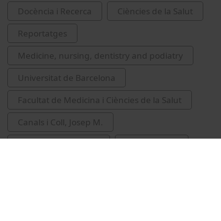
Docència i Recerca
Ciències de la Salut
Reportatges
Medicine, nursing, dentistry and podiatry
Universitat de Barcelona
Facultat de Medicina i Ciències de la Salut
Canals i Coll, Josep M.
diferenciació cel·lular
cèl·lules mare
Unistem
2014
Cardellach, Francesc