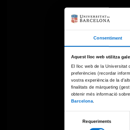
Consentiment
Aquest lloc web utilitza gal
El lloc web de la Universitat 
preferències (recordar infor
vostra experiència de la d’al
finalitats de màrqueting (gest
obtenir més informació sobre
Barcelona
.
Selecció
Requeriments
de
consentiment