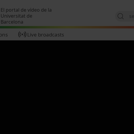
Skip to main content
El portal de vídeo de la
Universitat de
Barcelona
ions
Live broadcasts