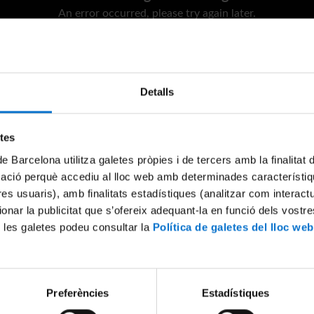
An error occurred, please try again later.
Try again
Detalls
etes
de Barcelona utilitza galetes pròpies i de tercers amb la finalitat
mació perquè accediu al lloc web amb determinades característiq
tres usuaris), amb finalitats estadístiques (analitzar com interac
ionar la publicitat que s’ofereix adequant-la en funció dels vostr
 les galetes podeu consultar la
Política de galetes del lloc web
Preferències
Estadístiques