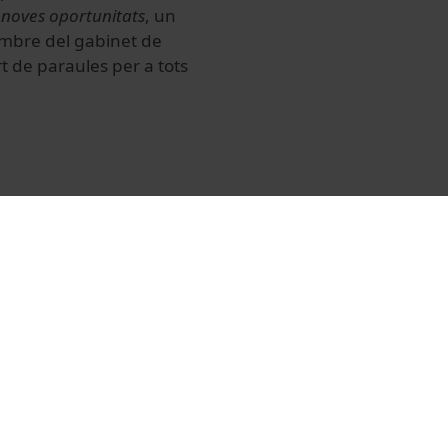
 noves oportunitats
, un
embre del gabinet de
t de paraules per a tots