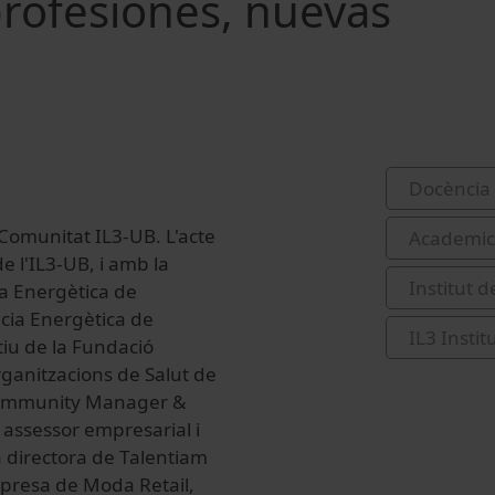
profesiones, nuevas
Docència 
 Comunitat IL3-UB. L'acte
Academic 
e l'IL3-UB, i amb la
Institut 
cia Energètica de
ència Energètica de
IL3 Insti
tiu de la Fundació
rganitzacions de Salut de
n Community Manager &
 assessor empresarial i
a directora de Talentiam
mpresa de Moda Retail,