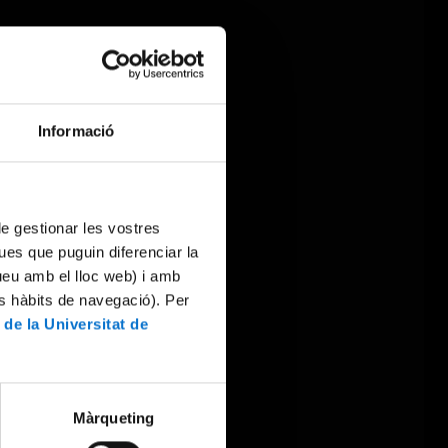
Informació
 de gestionar les vostres
ues que puguin diferenciar la
tueu amb el lloc web) i amb
es hàbits de navegació). Per
 de la Universitat de
Màrqueting