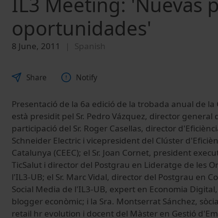
IL3 Meeting: 'Nuevas 
oportunidades'
8 June, 2011
Spanish
Share
Notify
Presentació de la 6a edició de la trobada anual de la
està presidit pel Sr. Pedro Vázquez, director general d
participació del Sr. Roger Casellas, director d'Eficièn
Schneider Electric i vicepresident del Clúster d'Efici
Catalunya (CEEC); el Sr. Joan Cornet, president execu
TicSalut i director del Postgrau en Lideratge de les O
l'IL3-UB; el Sr. Marc Vidal, director del Postgrau e
Social Media de l'IL3-UB, expert en Economia Digital,
blogger econòmic; i la Sra. Montserrat Sánchez, sòci
retail hr evolution i docent del Màster en Gestió d'E