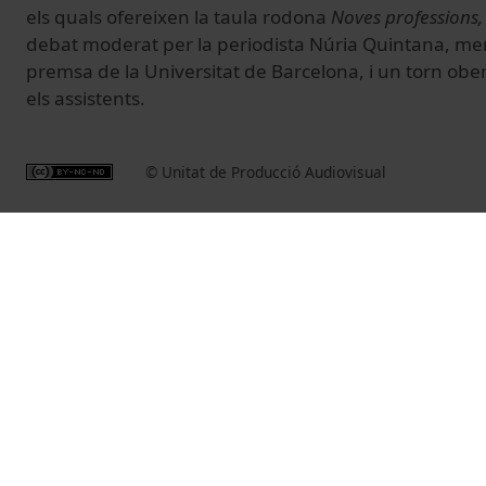
els quals ofereixen la taula rodona
Noves professions,
debat moderat per la periodista Núria Quintana, m
premsa de la Universitat de Barcelona, i un torn ober
els assistents.
© Unitat de Producció Audiovisual
Related videos