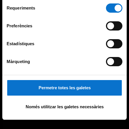
Per obtenir més informació sobre les galetes podeu
Selecció
consultar la
Política de galetes del lloc web de la
Requeriments
de
Universitat de Barcelona
.
consentiment
Preferències
Estadístiques
Màrqueting
Permetre totes les galetes
Només utilitzar les galetes necessàries