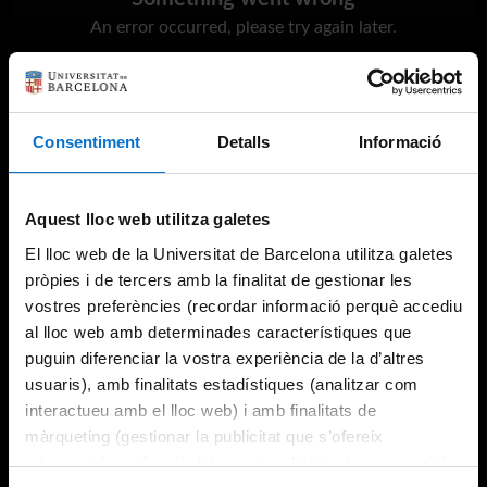
An error occurred, please try again later.
Try again
Consentiment
Detalls
Informació
Aquest lloc web utilitza galetes
El lloc web de la Universitat de Barcelona utilitza galetes
pròpies i de tercers amb la finalitat de gestionar les
vostres preferències (recordar informació perquè accediu
al lloc web amb determinades característiques que
puguin diferenciar la vostra experiència de la d’altres
usuaris), amb finalitats estadístiques (analitzar com
interactueu amb el lloc web) i amb finalitats de
màrqueting (gestionar la publicitat que s’ofereix
adequant-la en funció dels vostres hàbits de navegació).