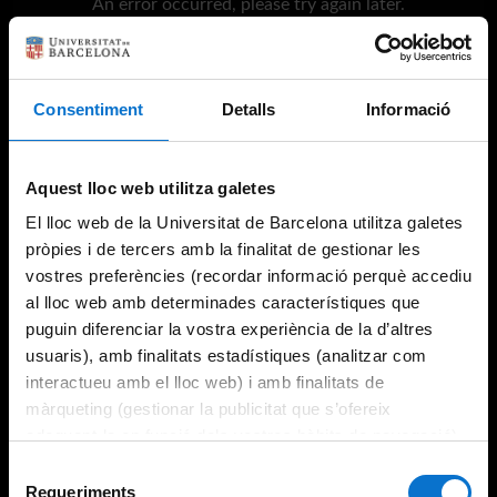
An error occurred, please try again later.
Try again
Consentiment
Detalls
Informació
Aquest lloc web utilitza galetes
El lloc web de la Universitat de Barcelona utilitza galetes
pròpies i de tercers amb la finalitat de gestionar les
vostres preferències (recordar informació perquè accediu
al lloc web amb determinades característiques que
puguin diferenciar la vostra experiència de la d’altres
usuaris), amb finalitats estadístiques (analitzar com
interactueu amb el lloc web) i amb finalitats de
màrqueting (gestionar la publicitat que s’ofereix
adequant-la en funció dels vostres hàbits de navegació).
Per obtenir més informació sobre les galetes podeu
Selecció
consultar la
Política de galetes del lloc web de la
Requeriments
de