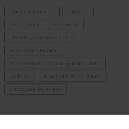
Docència i Recerca
Ciències
Reportatges
Chemistry
Universitat de Barcelona
Facultat de Química
Any Internacional de la Química - 2011
química
Universitat de Barcelona
Cabot Julià, Pere-Lluís