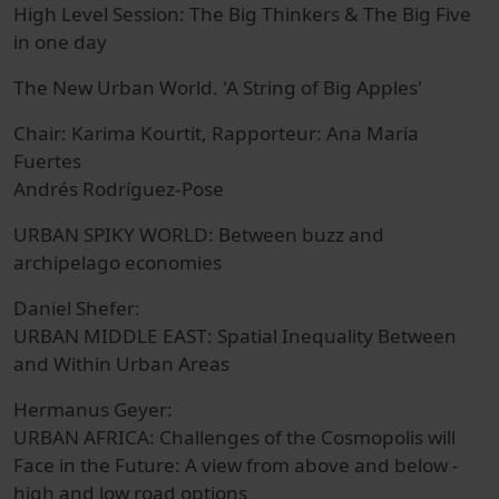
High Level Session: The Big Thinkers & The Big Five
in one day
The New Urban World. 'A String of Big Apples'
Chair: Karima Kourtit, Rapporteur: Ana Maria
Fuertes
Andrés Rodríguez-Pose
URBAN SPIKY WORLD: Between buzz and
archipelago economies
Daniel Shefer:
URBAN MIDDLE EAST: Spatial Inequality Between
and Within Urban Areas
Hermanus Geyer:
URBAN AFRICA: Challenges of the Cosmopolis will
Face in the Future: A view from above and below -
high and low road options