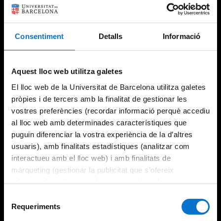
Consentiment
Detalls
Informació
Aquest lloc web utilitza galetes
El lloc web de la Universitat de Barcelona utilitza galetes
pròpies i de tercers amb la finalitat de gestionar les
vostres preferències (recordar informació perquè accediu
al lloc web amb determinades característiques que
puguin diferenciar la vostra experiència de la d’altres
usuaris), amb finalitats estadístiques (analitzar com
interactueu amb el lloc web) i amb finalitats de
màrqueting (gestionar la publicitat que s’ofereix
adequant-la en funció dels vostres hàbits de navegació).
Per obtenir més informació sobre les galetes podeu
Selecció
consultar la
Política de galetes del lloc web de la
Requeriments
de
Universitat de Barcelona
.
consentiment