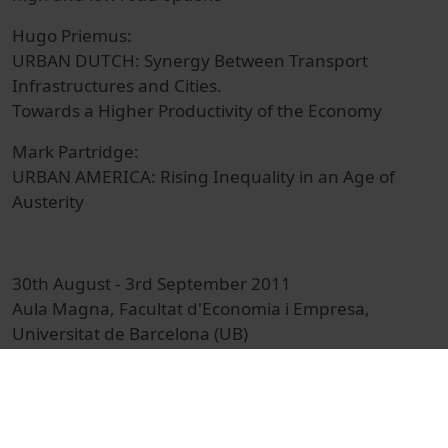
Hugo Priemus:
URBAN DUTCH: Synergy Between Transport
Infrastructures and Cities.
Towards a Higher Productivity of the Economy
Mark Partridge:
URBAN AMERICA: Rising Inequality in an Age of
Austerity
30th August - 3rd September 2011
Aula Magna, Facultat d'Economia i Empresa,
Universitat de Barcelona (UB)
© Unitat de Producció Audiovisual
Col·lecció