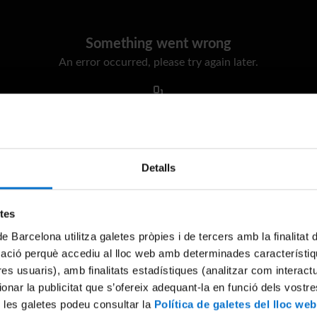
Something went wrong
An error occurred, please try again later.
Try again
Detalls
etes
de Barcelona utilitza galetes pròpies i de tercers amb la finalitat
mació perquè accediu al lloc web amb determinades característiq
tres usuaris), amb finalitats estadístiques (analitzar com interac
ionar la publicitat que s’ofereix adequant-la en funció dels vostr
 les galetes podeu consultar la
Política de galetes del lloc web