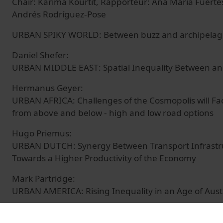
Chair: Karima Kourtit, Rapporteur: Ana Maria Fuerte
Andrés Rodríguez-Pose
URBAN SPIKY WORLD: Between buzz and archipelag
Daniel Shefer:
URBAN MIDDLE EAST: Spatial Inequality Between an
Hermanus Geyer:
URBAN AFRICA: Challenges of the Cosmopolis will Fac
from above and below - high and low road options
Hugo Priemus:
URBAN DUTCH: Synergy Between Transport Infrastruc
Towards a Higher Productivity of the Economy
Mark Partridge:
URBAN AMERICA: Rising Inequality in an Age of Aust