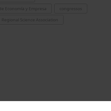
 de Economía y Empresa
congressos
Regional Science Association