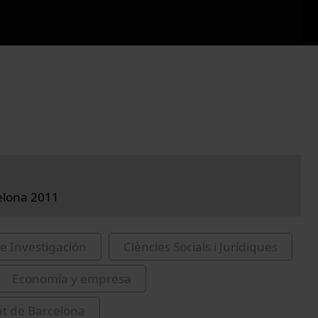
elona 2011
e Investigación
Ciències Socials i Jurídiques
Economía y empresa
at de Barcelona