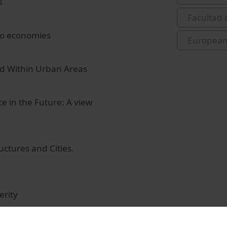
s
Facultad
o economies
European 
d Within Urban Areas
e in the Future: A view
tures and Cities.
erity