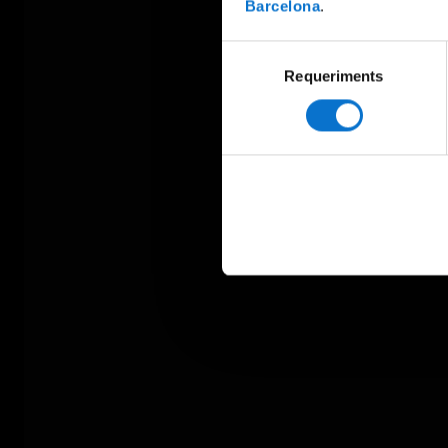
Barcelona
.
Selecció
Requeriments
de
consentiment