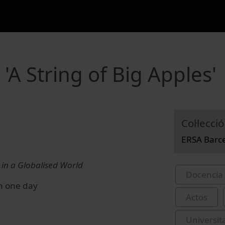
A String of Big Apples'
Col·lecció
ERSA Barc
in a Globalised World
Docencia 
in one day
Actos
Universit