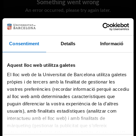
Something went wrong
An error occurred, please try again later.
Try again
Consentiment
Detalls
Informació
Aquest lloc web utilitza galetes
El lloc web de la Universitat de Barcelona utilitza galetes
pròpies i de tercers amb la finalitat de gestionar les
vostres preferències (recordar informació perquè accediu
al lloc web amb determinades característiques que
puguin diferenciar la vostra experiència de la d’altres
usuaris), amb finalitats estadístiques (analitzar com
interactueu amb el lloc web) i amb finalitats de
màrqueting (gestionar la publicitat que s’ofereix
adequant-la en funció dels vostres hàbits de navegació).