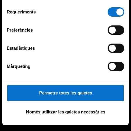
Per obtenir més informació sobre les galetes podeu
Selecció
consultar la
Política de galetes del lloc web de la
Requeriments
de
Universitat de Barcelona
.
consentiment
Preferències
Estadístiques
Màrqueting
Permetre totes les galetes
Només utilitzar les galetes necessàries