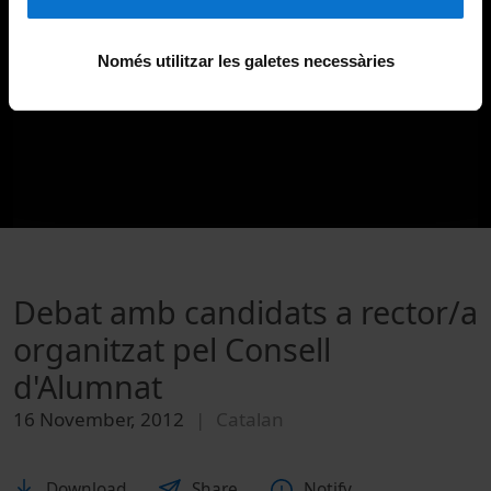
Només utilitzar les galetes necessàries
Debat amb candidats a rector/a
organitzat pel Consell
d'Alumnat
16 November, 2012
Catalan
Download
Share
Notify