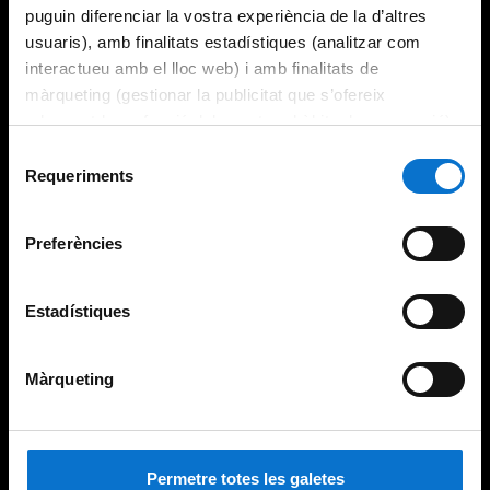
puguin diferenciar la vostra experiència de la d’altres
usuaris), amb finalitats estadístiques (analitzar com
interactueu amb el lloc web) i amb finalitats de
màrqueting (gestionar la publicitat que s’ofereix
adequant-la en funció dels vostres hàbits de navegació).
Per obtenir més informació sobre les galetes podeu
Selecció
consultar la
Política de galetes del lloc web de la
Requeriments
de
Universitat de Barcelona
.
consentiment
Preferències
Estadístiques
Màrqueting
Permetre totes les galetes