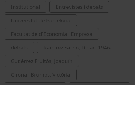
Institutional
Entrevistes i debats
Universitat de Barcelona
Facultat de d'Economia i Empresa
debats
Ramírez Sarrió, Dídac, 1946-
Gutiérrez Fruitós, Joaquín
Girona i Brumós, Victòria
Bombí, Josep Antoni
candidats electorals
eleccions
Universitat de Barcelona
2012