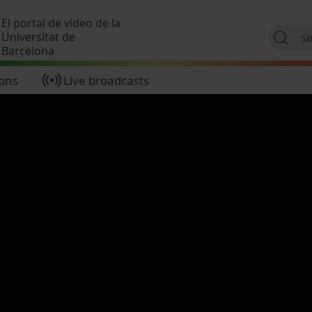
Skip to main content
El portal de vídeo de la
Universitat de
Barcelona
ions
Live broadcasts