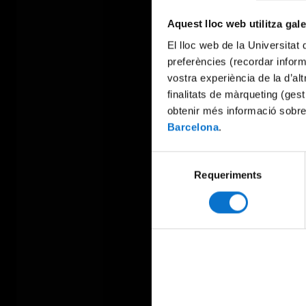
Aquest lloc web utilitza gal
El lloc web de la Universitat 
preferències (recordar infor
vostra experiència de la d’al
finalitats de màrqueting (gest
obtenir més informació sobre
Barcelona
.
Selecció
Requeriments
de
consentiment