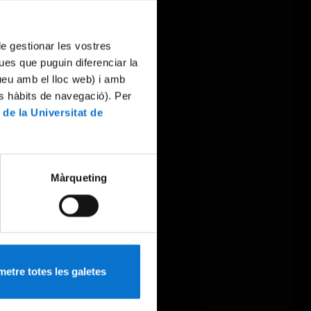
 de gestionar les vostres
ues que puguin diferenciar la
tueu amb el lloc web) i amb
es hàbits de navegació). Per
 de la Universitat de
Màrqueting
etre totes les galetes