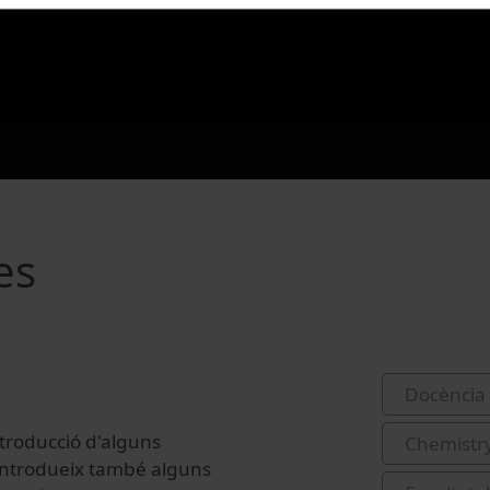
es
Docència 
ntroducció d'alguns
Chemistr
'introdueix també alguns