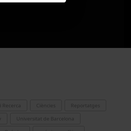
i Recerca
Ciències
Reportatges
y
Universitat de Barcelona