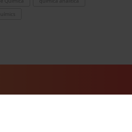
de Química
química analítica
químics