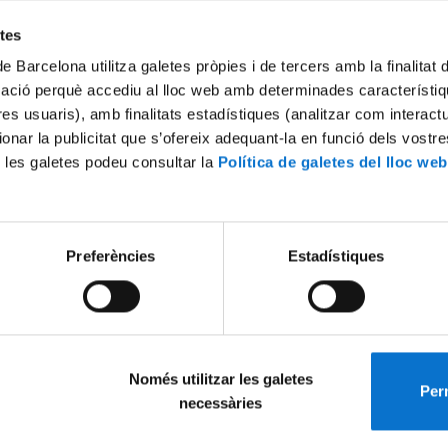
Try again
etes
de Barcelona utilitza galetes pròpies i de tercers amb la finalitat
mació perquè accediu al lloc web amb determinades característiq
tres usuaris), amb finalitats estadístiques (analitzar com interac
ionar la publicitat que s’ofereix adequant-la en funció dels vostr
 les galetes podeu consultar la
Política de galetes del lloc web
Preferències
Estadístiques
Només utilitzar les galetes
Perm
necessàries