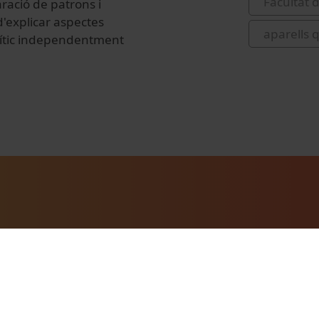
Facultat 
ració de patrons i
d'explicar aspectes
aparells 
lític independentment