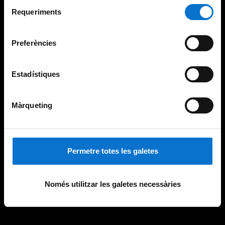
Selecció
consultar la
Política de galetes del lloc web de la
Requeriments
de
Universitat de Barcelona
.
consentiment
Preferències
Estadístiques
Màrqueting
Permetre totes les galetes
Només utilitzar les galetes necessàries