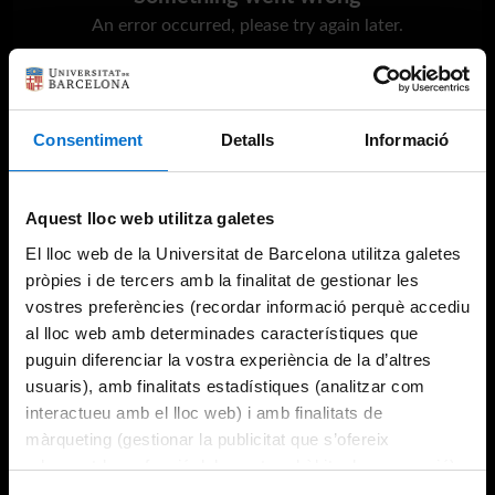
An error occurred, please try again later.
Try again
Consentiment
Detalls
Informació
Aquest lloc web utilitza galetes
El lloc web de la Universitat de Barcelona utilitza galetes
pròpies i de tercers amb la finalitat de gestionar les
vostres preferències (recordar informació perquè accediu
al lloc web amb determinades característiques que
puguin diferenciar la vostra experiència de la d’altres
usuaris), amb finalitats estadístiques (analitzar com
interactueu amb el lloc web) i amb finalitats de
màrqueting (gestionar la publicitat que s’ofereix
adequant-la en funció dels vostres hàbits de navegació).
Per obtenir més informació sobre les galetes podeu