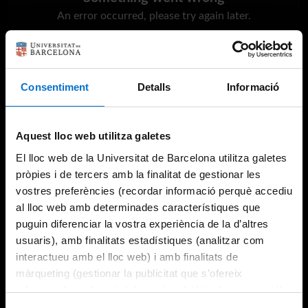
An error occurred, please try again later.
Try again
Consentiment
Detalls
Informació
Aquest lloc web utilitza galetes
El lloc web de la Universitat de Barcelona utilitza galetes
pròpies i de tercers amb la finalitat de gestionar les
vostres preferències (recordar informació perquè accediu
al lloc web amb determinades característiques que
puguin diferenciar la vostra experiència de la d’altres
usuaris), amb finalitats estadístiques (analitzar com
interactueu amb el lloc web) i amb finalitats de
màrqueting (gestionar la publicitat que s’ofereix
adequant-la en funció dels vostres hàbits de navegació).
Per obtenir més informació sobre les galetes podeu