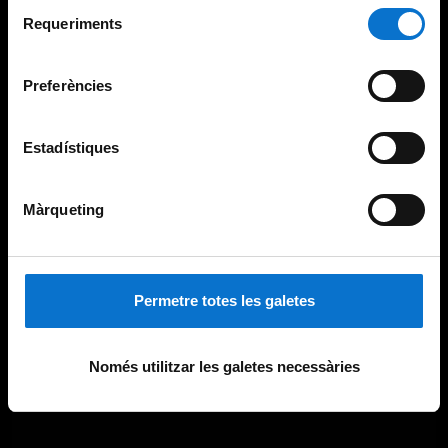
Selecció
consultar la
Política de galetes del lloc web de la
Requeriments
de
Universitat de Barcelona
.
consentiment
Preferències
Estadístiques
Màrqueting
Permetre totes les galetes
Només utilitzar les galetes necessàries