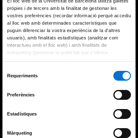
El lloc web de la Universitat de Barcelona utilitza galetes
pròpies i de tercers amb la finalitat de gestionar les
vostres preferències (recordar informació perquè accediu
al lloc web amb determinades característiques que
puguin diferenciar la vostra experiència de la d’altres
usuaris), amb finalitats estadístiques (analitzar com
interactueu amb el lloc web) i amb finalitats de
màrqueting (gestionar la publicitat que s’ofereix
adequant-la en funció dels vostres hàbits de navegació).
Per obtenir més informació sobre les galetes podeu
Selecció
consultar la
Política de galetes del lloc web de la
Requeriments
de
Universitat de Barcelona
.
consentiment
Preferències
Estadístiques
Màrqueting