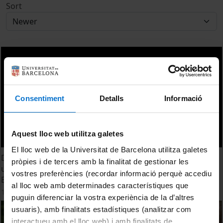
Sort
Consentiment
Detalls
Informació
Aquest lloc web utilitza galetes
El lloc web de la Universitat de Barcelona utilitza galetes
Digging your rubbish: a (no) new perspective to
pròpies i de tercers amb la finalitat de gestionar les
understand the amphorae production in the Roman
vostres preferències (recordar informació perquè accediu
Empire
al lloc web amb determinades característiques que
16 February, 2016
puguin diferenciar la vostra experiència de la d’altres
usuaris), amb finalitats estadístiques (analitzar com
interactueu amb el lloc web) i amb finalitats de