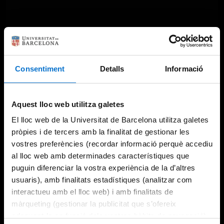
Consentiment
Detalls
Informació
Aquest lloc web utilitza galetes
El lloc web de la Universitat de Barcelona utilitza galetes
pròpies i de tercers amb la finalitat de gestionar les
vostres preferències (recordar informació perquè accediu
al lloc web amb determinades característiques que
puguin diferenciar la vostra experiència de la d’altres
usuaris), amb finalitats estadístiques (analitzar com
interactueu amb el lloc web) i amb finalitats de
màrqueting (gestionar la publicitat que s’ofereix
adequant-la en funció dels vostres hàbits de navegació).