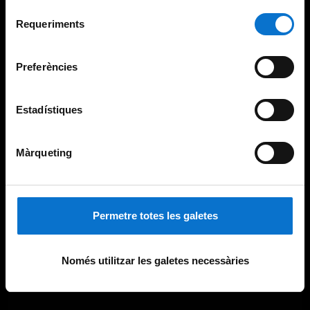
Per obtenir més informació sobre les galetes podeu
Selecció
consultar la
Política de galetes del lloc web de la
Requeriments
de
Universitat de Barcelona
.
consentiment
Preferències
Estadístiques
Màrqueting
Permetre totes les galetes
Només utilitzar les galetes necessàries