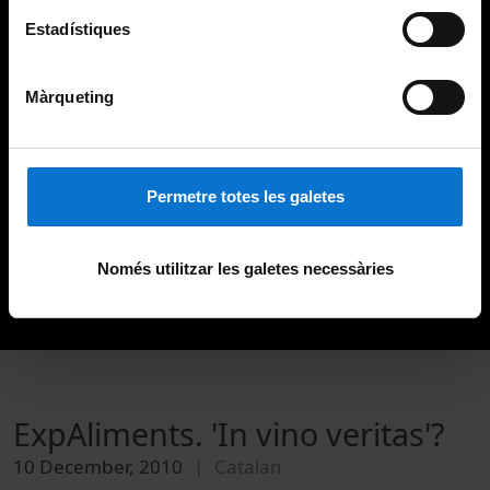
Estadístiques
Màrqueting
Permetre totes les galetes
Només utilitzar les galetes necessàries
ExpAliments. 'In vino veritas'?
10 December, 2010
Catalan