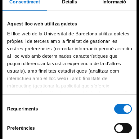
Consentiment
Detalls
Informació
Try again
Aquest lloc web utilitza galetes
El lloc web de la Universitat de Barcelona utilitza galetes
pròpies i de tercers amb la finalitat de gestionar les
vostres preferències (recordar informació perquè accediu
al lloc web amb determinades característiques que
puguin diferenciar la vostra experiència de la d’altres
usuaris), amb finalitats estadístiques (analitzar com
interactueu amb el lloc web) i amb finalitats de
màrqueting (gestionar la publicitat que s’ofereix
adequant-la en funció dels vostres hàbits de navegació).
Per obtenir més informació sobre les galetes podeu
Selecció
consultar la
Política de galetes del lloc web de la
Requeriments
de
Universitat de Barcelona
.
consentiment
Preferències