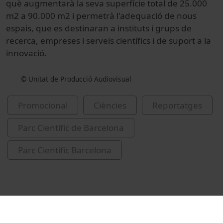
què augmentarà la seva superfície total de 25.000
m2 a 90.000 m2 i permetrà l'adequació de nous
espais, que es destinaran a instituts i grups de
recerca, empreses i serveis científics i de suport a la
innovació.
© Unitat de Producció Audiovisual
Promocional
Ciències
Reportatges
Parc Científic de Barcelona
Parc Científic Barcelona