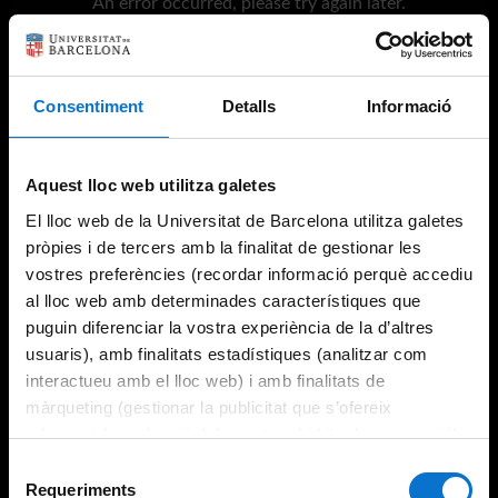
An error occurred, please try again later.
Try again
Consentiment
Detalls
Informació
Aquest lloc web utilitza galetes
El lloc web de la Universitat de Barcelona utilitza galetes
pròpies i de tercers amb la finalitat de gestionar les
vostres preferències (recordar informació perquè accediu
al lloc web amb determinades característiques que
puguin diferenciar la vostra experiència de la d’altres
usuaris), amb finalitats estadístiques (analitzar com
interactueu amb el lloc web) i amb finalitats de
màrqueting (gestionar la publicitat que s’ofereix
adequant-la en funció dels vostres hàbits de navegació).
Per obtenir més informació sobre les galetes podeu
Selecció
consultar la
Política de galetes del lloc web de la
Requeriments
de