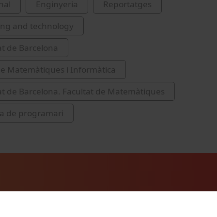
nal
Enginyeria
Reportatges
ing and technology
at de Barcelona
de Matemàtiques i Informàtica
at de Barcelona. Facultat de Matemàtiques
ia de programari