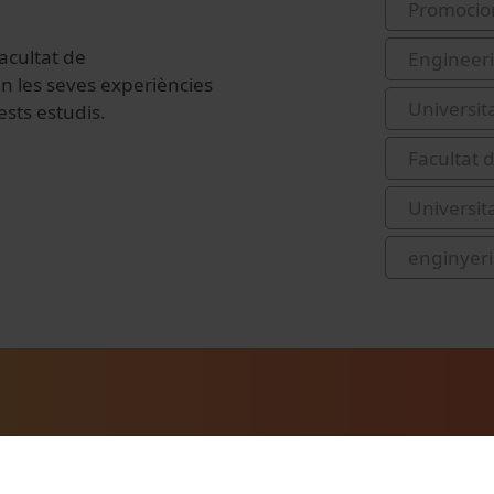
Promocio
acultat de
Engineer
n les seves experiències
Universit
ests estudis.
Facultat 
Universit
enginyer