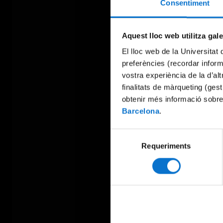
Consentiment
Aquest lloc web utilitza gal
El lloc web de la Universitat 
preferències (recordar infor
vostra experiència de la d’al
finalitats de màrqueting (gest
obtenir més informació sobre
Barcelona
.
Selecció
Requeriments
de
consentiment