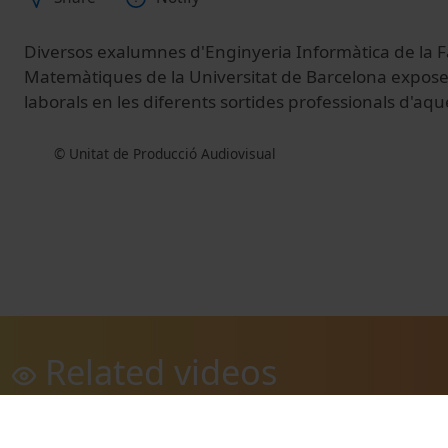
Diversos exalumnes d'Enginyeria Informàtica de la F
Matemàtiques de la Universitat de Barcelona expose
laborals en les diferents sortides professionals d'aqu
© Unitat de Producció Audiovisual
Related videos