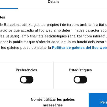
Detalls
Try again
etes
de Barcelona utilitza galetes pròpies i de tercers amb la finalitat
mació perquè accediu al lloc web amb determinades característiq
tres usuaris), amb finalitats estadístiques (analitzar com interac
ionar la publicitat que s’ofereix adequant-la en funció dels vostr
 les galetes podeu consultar la
Política de galetes del lloc web
Preferències
Estadístiques
Només utilitzar les galetes
Perm
necessàries