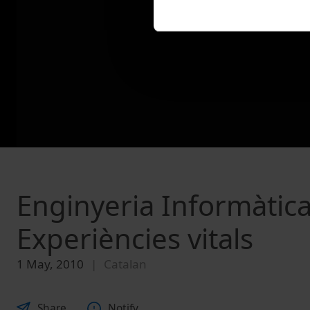
Enginyeria Informàtica
Experiències vitals
1 May, 2010
Catalan
Share
Notify