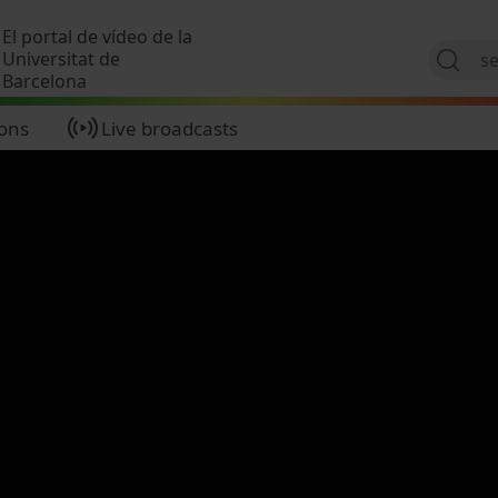
Skip to main content
El portal de vídeo de la
Universitat de
Barcelona
ions
Live broadcasts