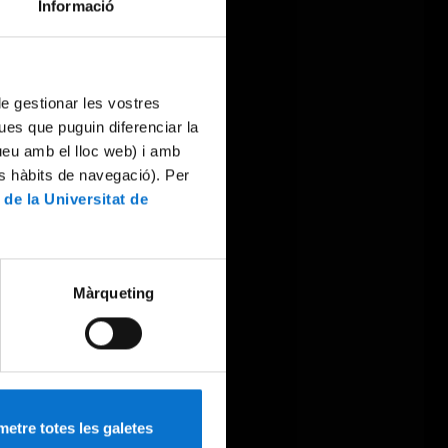
Informació
 de gestionar les vostres
ues que puguin diferenciar la
tueu amb el lloc web) i amb
es hàbits de navegació). Per
 de la Universitat de
Màrqueting
etre totes les galetes